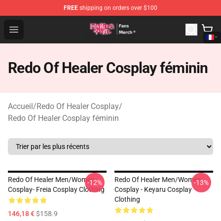
FREE
shipping on orders over $100
Redo Of Healer Store - Official Redo Of Healer Merchand
Open menu
Redo Of Healer Cosplay féminin
Accueil
/
Redo Of Healer Cosplay
/
Redo Of Healer Cosplay féminin
Redo Of Healer Men/Women
Redo Of Healer Men/Women
-12%
-13%
Cosplay- Freia Cosplay Clothing
Cosplay - Keyaru Cosplay
Clothing
146,18 €
$158.9