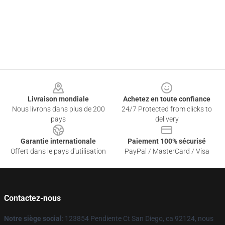
Footer
Livraison mondiale
Achetez en toute confiance
Nous livrons dans plus de 200
24/7 Protected from clicks to
pays
delivery
Garantie internationale
Paiement 100% sécurisé
Offert dans le pays d'utilisation
PayPal / MasterCard / Visa
Contactez-nous
Notre siège social
: 123854 Pendiente Ct San Diego, ca 92124, nous