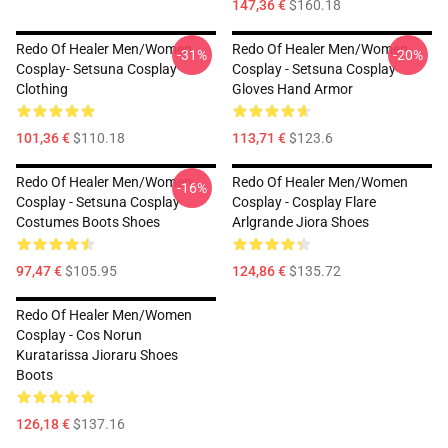
147,36 €
$160.18
Redo Of Healer Men/Women
Redo Of Healer Men/Women
-31%
-20%
Cosplay- Setsuna Cosplay
Cosplay - Setsuna Cosplay
Clothing
Gloves Hand Armor
101,36 €
$110.18
113,71 €
$123.6
Redo Of Healer Men/Women
Redo Of Healer Men/Women
-16%
Cosplay - Setsuna Cosplay
Cosplay - Cosplay Flare
Costumes Boots Shoes
Arlgrande Jiora Shoes
97,47 €
$105.95
124,86 €
$135.72
Redo Of Healer Men/Women
Cosplay - Cos Norun
Kuratarissa Jioraru Shoes
Boots
126,18 €
$137.16