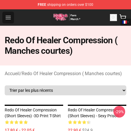
FREE
shipping on orders over $100
Redo Of Healer Store - Official Redo Of Healer Merchand
Open menu
Redo Of Healer Compression (
Manches courtes)
Accueil
/
Redo Of Healer Compression ( Manches courtes)
Redo Of Healer Compression
Redo Of Healer Compression
-29%
(short Sleeves) -3D Print T-Shirt
(short Sleeves) - Sexy Prison
17,80 € - 22,05 €
22,90 €
$24.9