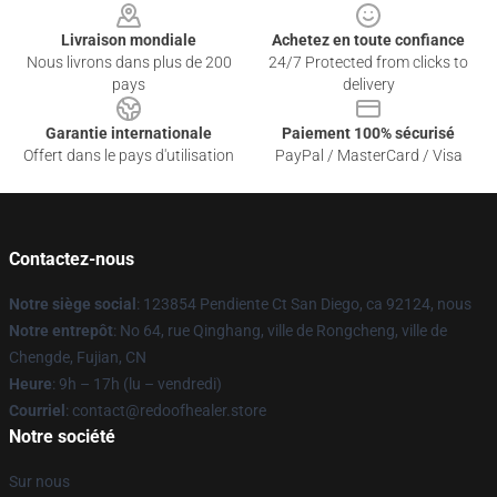
Livraison mondiale
Achetez en toute confiance
Nous livrons dans plus de 200
24/7 Protected from clicks to
pays
delivery
Garantie internationale
Paiement 100% sécurisé
Offert dans le pays d'utilisation
PayPal / MasterCard / Visa
Contactez-nous
Notre siège social
: 123854 Pendiente Ct San Diego, ca 92124, nous
Notre entrepôt
: No 64, rue Qinghang, ville de Rongcheng, ville de
Chengde, Fujian, CN
Heure
: 9h – 17h (lu – vendredi)
Courriel
: contact@redoofhealer.store
Notre société
Sur nous