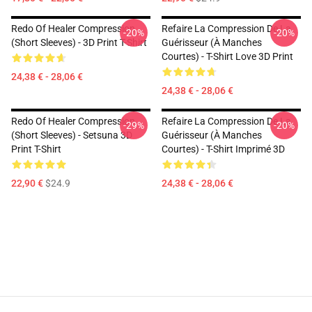
Redo Of Healer Compression
Refaire La Compression De La
-20%
-20%
(short Sleeves) - 3D Print T-Shirt
Guérisseur (à Manches
Courtes) - T-Shirt Love 3D Print
24,38 € - 28,06 €
24,38 € - 28,06 €
Redo Of Healer Compression
Refaire La Compression De La
-29%
-20%
(short Sleeves) - Setsuna 3D
Guérisseur (à Manches
Print T-Shirt
Courtes) - T-Shirt Imprimé 3D
22,90 €
$24.9
24,38 € - 28,06 €
Footer