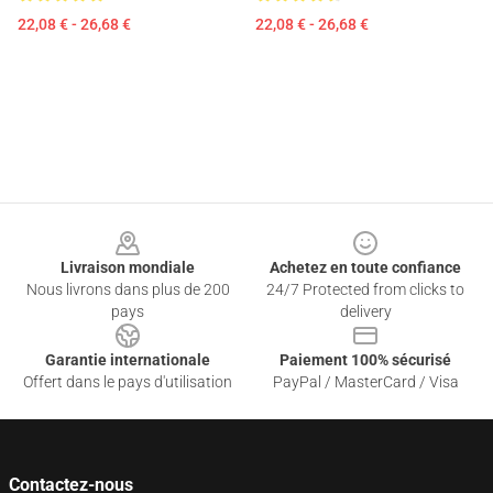
22,08 € - 26,68 €
22,08 € - 26,68 €
Footer
Livraison mondiale
Achetez en toute confiance
Nous livrons dans plus de 200
24/7 Protected from clicks to
pays
delivery
Garantie internationale
Paiement 100% sécurisé
Offert dans le pays d'utilisation
PayPal / MasterCard / Visa
Contactez-nous