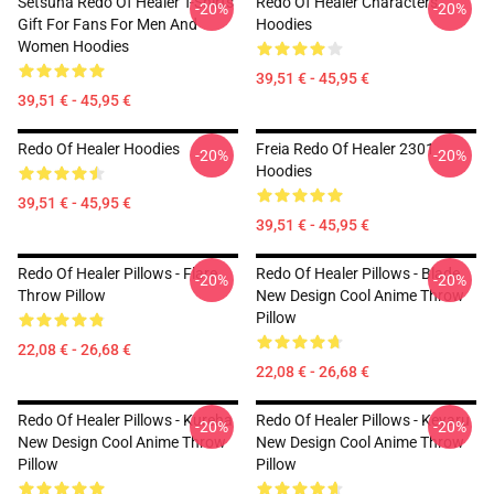
Setsuna Redo Of Healer T-Shirts
Redo Of Healer Characters
-20%
-20%
Gift For Fans For Men And
Hoodies
Women Hoodies
39,51 € - 45,95 €
39,51 € - 45,95 €
Redo Of Healer Hoodies
Freia Redo Of Healer 2301
-20%
-20%
Hoodies
39,51 € - 45,95 €
39,51 € - 45,95 €
Redo Of Healer Pillows - Flare
Redo Of Healer Pillows - Blade
-20%
-20%
Throw Pillow
New Design Cool Anime Throw
Pillow
22,08 € - 26,68 €
22,08 € - 26,68 €
Redo Of Healer Pillows - Kureha
Redo Of Healer Pillows - Keyaru
-20%
-20%
New Design Cool Anime Throw
New Design Cool Anime Throw
Pillow
Pillow