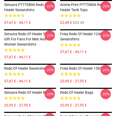
Setsuna PTTT0806 Redo Of
Anime Print PTTT0806 Redo Of
-20%
-20%
Healer Sweatshirts
Healer Tank Tops
37,67 € - 44,11 €
22,49 €
$24.45
Setsuna Redo Of Healer T-Shirts
Freia Redo Of Healer 1248
-20%
-20%
Gift For Fans For Men And
Sweatshirts
Women Sweatshirts
37,67 € - 44,11 €
37,67 € - 44,11 €
Redo Of Healer Sweatshirts
Freia Redo Of Healer 1582 Bags
-20%
-20%
37,67 € - 44,11 €
22,95 € - 27,55 €
Setsuna Redo Of Healer Bags
Redo Of Healer Bags
-20%
-20%
22,95 € - 27,55 €
22,95 € - 27,55 €