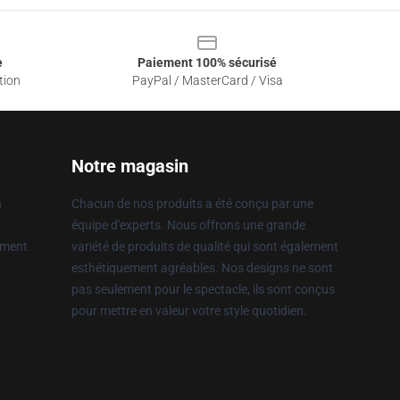
e
Paiement 100% sécurisé
tion
PayPal / MasterCard / Visa
Notre magasin
n
Chacun de nos produits a été conçu par une
équipe d'experts. Nous offrons une grande
ement
variété de produits de qualité qui sont également
esthétiquement agréables. Nos designs ne sont
pas seulement pour le spectacle, ils sont conçus
pour mettre en valeur votre style quotidien.