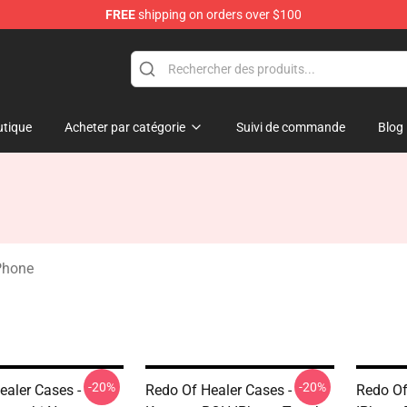
FREE
shipping on orders over $100
ndise Shop
tique
Acheter par catégorie
Suivi de commande
Blog
Phone
-20%
-20%
ealer Cases -
Redo Of Healer Cases -
Redo Of