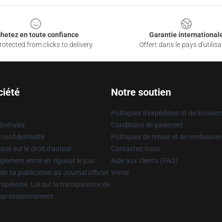
hetez en toute confiance
Garantie international
otected from clicks to delivery
Offert dans le pays d'utilisa
ciété
Notre soutien
Politiques d'expédition et de livraiso
énérales
Conditions de paiement
 confidentialité
Politiques de retour et de rembours
que sur le droit d'auteur
Contactez-nous
glement entre en vigueur le jour
Aide aux clients (FAQ)
 de sa publication au Journal officiel
Vente
uropéenne. Loi sur la transparence de
approvisionnement