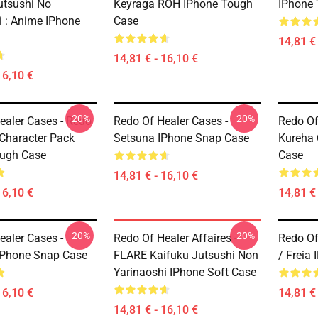
utsushi No
Keyraga ROH IPhone Tough
IPhone
i : Anime IPhone
Case
14,81 € 
14,81 € - 16,10 €
16,10 €
-20%
-20%
ealer Cases - Redo
Redo Of Healer Cases -
Redo Of
 Character Pack
Setsuna IPhone Snap Case
Kureha 
ough Case
Case
14,81 € - 16,10 €
16,10 €
14,81 € 
-20%
-20%
ealer Cases -
Redo Of Healer Affaires -
Redo Of
IPhone Snap Case
FLARE Kaifuku Jutsushi Non
/ Freia
Yarinaoshi IPhone Soft Case
16,10 €
14,81 € 
14,81 € - 16,10 €