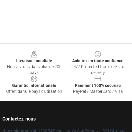
Footer
Livraison mondiale
Achetez en toute confiance
Nous livrons dans plus de 200
24/7 Protected from clicks to
pays
delivery
Garantie internationale
Paiement 100% sécurisé
Offert dans le pays d'utilisation
PayPal / MasterCard / Visa
Contactez-nous
Notre siège social
: 123854 Pendiente Ct San Diego, ca 92124, nous