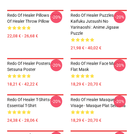
Redo Of Healer Pillows - Redo
Redo Of Healer Puzzles -
-20%
-20%
Of Healer Throw Pillow
Kaifuku Jutsushi No
Yarinaoshi : Anime Jigsaw
Puzzle
22,08 € - 26,68 €
21,98 € - 40,02 €
Redo Of Healer Posters -
Redo Of Healer Face Masks -
-20%
-20%
Setsuna Poster
Flat Mask
18,21 € - 42,22 €
18,29 € - 20,70 €
Redo Of Healer T-Shirts-
Redo Of Healer Masques
-20%
-20%
Essential T-Shirt
Visage - Masque Plat Setsuna
24,38 € - 28,06 €
18,29 € - 20,70 €