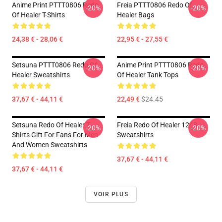
Anime Print PTTT0806 Redo
Freia PTTT0806 Redo Of
-20%
-20%
Of Healer T-Shirts
Healer Bags
24,38 € - 28,06 €
22,95 € - 27,55 €
Setsuna PTTT0806 Redo Of
Anime Print PTTT0806 Redo
-20%
-20%
Healer Sweatshirts
Of Healer Tank Tops
37,67 € - 44,11 €
22,49 €
$24.45
Setsuna Redo Of Healer T-
Freia Redo Of Healer 1248
-20%
-20%
Shirts Gift For Fans For Men
Sweatshirts
And Women Sweatshirts
37,67 € - 44,11 €
37,67 € - 44,11 €
VOIR PLUS