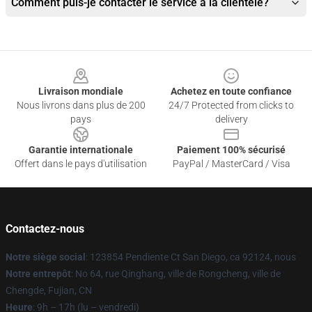
Comment puis-je contacter le service à la clientèle?
Footer
Livraison mondiale
Achetez en toute confiance
Nous livrons dans plus de 200
24/7 Protected from clicks to
pays
delivery
Garantie internationale
Paiement 100% sécurisé
Offert dans le pays d'utilisation
PayPal / MasterCard / Visa
Contactez-nous
Notre siège social
: 123854 Pendiente Ct San Diego, ca 92124, nous
Notre entrepôt
: No 64, rue Qinghang, ville de Rongcheng, ville de
Chengde, Fujian, CN
Heure
: 9h – 17h (lu – vendredi)