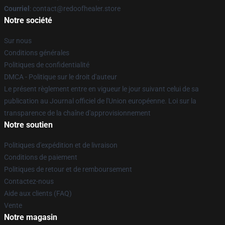
Courriel
: contact@redoofhealer.store
Notre société
Sur nous
Conditions générales
Politiques de confidentialité
DMCA - Politique sur le droit d'auteur
Le présent règlement entre en vigueur le jour suivant celui de sa
publication au Journal officiel de l'Union européenne. Loi sur la
transparence de la chaîne d'approvisionnement
Notre soutien
Politiques d'expédition et de livraison
Conditions de paiement
Politiques de retour et de remboursement
Contactez-nous
Aide aux clients (FAQ)
Vente
Notre magasin