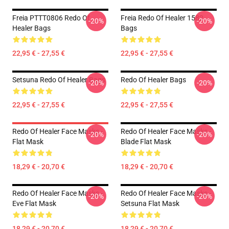
Freia PTTT0806 Redo Of
Freia Redo Of Healer 1582
-20%
-20%
Healer Bags
Bags
22,95 € - 27,55 €
22,95 € - 27,55 €
Setsuna Redo Of Healer Bags
Redo Of Healer Bags
-20%
-20%
22,95 € - 27,55 €
22,95 € - 27,55 €
Redo Of Healer Face Masks -
Redo Of Healer Face Masks -
-20%
-20%
Flat Mask
Blade Flat Mask
18,29 € - 20,70 €
18,29 € - 20,70 €
Redo Of Healer Face Masks -
Redo Of Healer Face Masks -
-20%
-20%
Eve Flat Mask
Setsuna Flat Mask
18,29 € - 20,70 €
18,29 € - 20,70 €