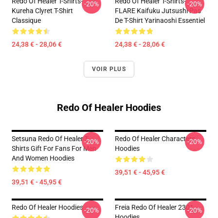
Redo Of Healer T-Shirts-
Redo Of Healer T-Shirts-
-20%
-20%
Kureha Clyret T-Shirt
FLARE Kaifuku Jutsushi Pas
Classique
De T-Shirt Yarinaoshi Essentiel
24,38 € - 28,06 €
24,38 € - 28,06 €
VOIR PLUS
Redo Of Healer Hoodies
Setsuna Redo Of Healer T-
Redo Of Healer Characters
-20%
-20%
Shirts Gift For Fans For Men
Hoodies
And Women Hoodies
39,51 € - 45,95 €
39,51 € - 45,95 €
Redo Of Healer Hoodies
Freia Redo Of Healer 2301
-20%
-20%
Hoodies