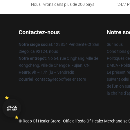
Nous livrons dans plus de 200 pays
24/7 Pr
Contactez-nous
Notre so
Notre siège social
: 123854 Pendiente Ct San
Sur nous
Diego, ca 92124, nous
Conditions g
Notre entrepôt
: No 64, rue Qinghang, ville de
Politiques de
Rongcheng, ville de Chengde, Fujian, CN
DMCA - Politi
Heure
: 9h – 17h (lu – vendredi)
Le présent rè
Courriel
: contact@redoofhealer.store
suivant celui
de l'Union e
la chaîne d'
UNLOCK
10% OFF
© Redo Of Healer Store - Official Redo Of Healer Merchandise S