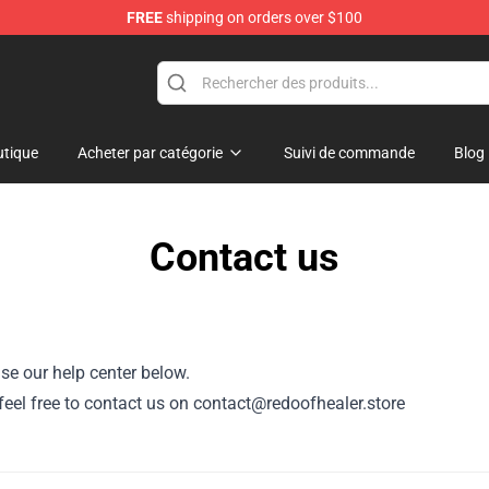
FREE
shipping on orders over $100
ndise Shop
tique
Acheter par catégorie
Suivi de commande
Blog
Contact us
se our help center below.
, feel free to contact us on contact@redoofhealer.store