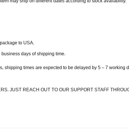
item may ship on different dates according to stock availability.
e package to USA.
 business days of shipping time.
s, shipping times are expected to be delayed by 5 – 7 working 
RS. JUST REACH OUT TO OUR SUPPORT STAFF THROUG