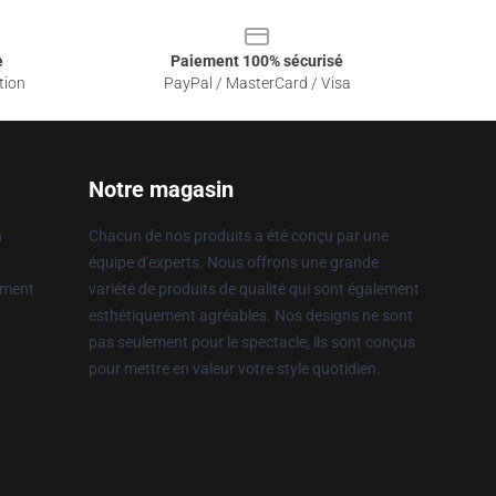
e
Paiement 100% sécurisé
tion
PayPal / MasterCard / Visa
Notre magasin
n
Chacun de nos produits a été conçu par une
équipe d'experts. Nous offrons une grande
ement
variété de produits de qualité qui sont également
esthétiquement agréables. Nos designs ne sont
pas seulement pour le spectacle, ils sont conçus
pour mettre en valeur votre style quotidien.