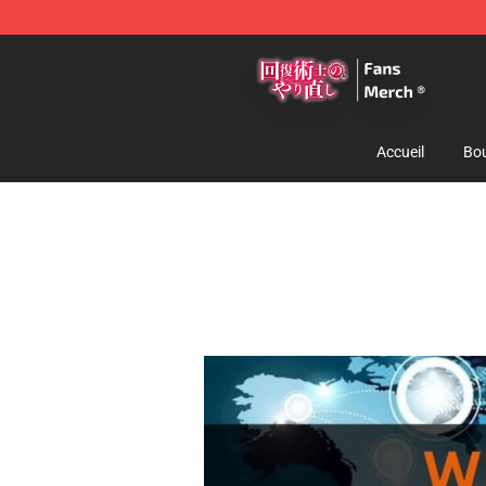
Redo Of Healer Store - Official Redo Of Healer Mercha
Accueil
Bou