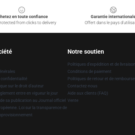
hetez en toute confiance
Garantie international
otected from clicks to delivery
Offert dans le pays d'utilisa
ciété
Notre soutien
Politiques d'expédition et de livraiso
énérales
Conditions de paiement
 confidentialité
Politiques de retour et de rembours
que sur le droit d'auteur
Contactez-nous
glement entre en vigueur le jour
Aide aux clients (FAQ)
 de sa publication au Journal officiel
Vente
uropéenne. Loi sur la transparence de
approvisionnement