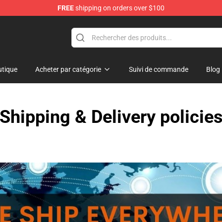
FREE
shipping on orders over $100
ndise Shop
tique
Acheter par catégorie
Suivi de commande
Blog
Shipping & Delivery policie