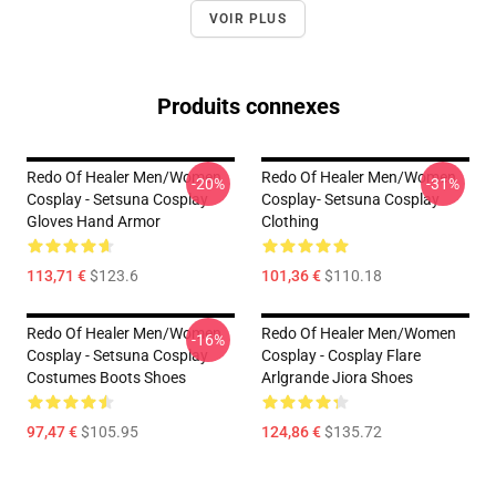
VOIR PLUS
Produits connexes
Redo Of Healer Men/Women
Redo Of Healer Men/Women
-20%
-31%
Cosplay - Setsuna Cosplay
Cosplay- Setsuna Cosplay
Gloves Hand Armor
Clothing
113,71 €
$123.6
101,36 €
$110.18
Redo Of Healer Men/Women
Redo Of Healer Men/Women
-16%
Cosplay - Setsuna Cosplay
Cosplay - Cosplay Flare
Costumes Boots Shoes
Arlgrande Jiora Shoes
97,47 €
$105.95
124,86 €
$135.72