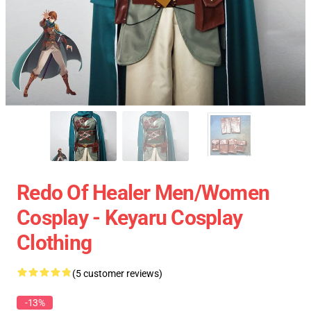
Redo Of Healer Men/Women
Cosplay - Keyaru Cosplay
Clothing
(5 customer reviews)
-13%