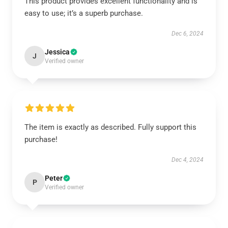
This product provides excellent functionality and is
easy to use; it’s a superb purchase.
Dec 6, 2024
Jessica
J
Verified owner
The item is exactly as described. Fully support this
purchase!
Dec 4, 2024
Peter
P
Verified owner