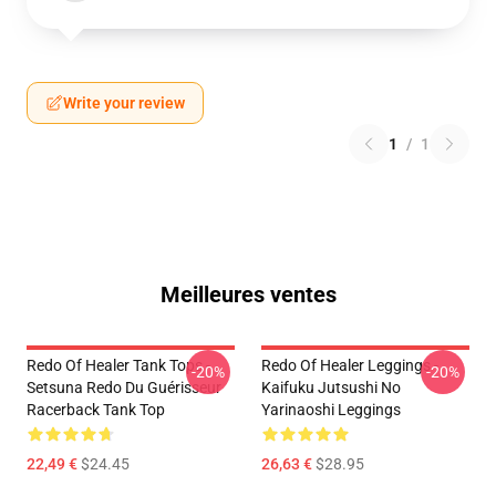
Write your review
1
/
1
Meilleures ventes
Redo Of Healer Tank Tops -
Redo Of Healer Leggings -
-20%
-20%
Setsuna Redo Du Guérisseur
Kaifuku Jutsushi No
Racerback Tank Top
Yarinaoshi Leggings
22,49 €
$24.45
26,63 €
$28.95