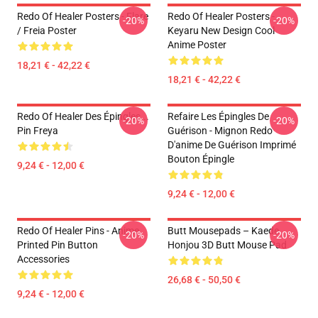
Redo Of Healer Posters - Flare
Redo Of Healer Posters -
-20%
-20%
/ Freia Poster
Keyaru New Design Cool
Anime Poster
18,21 € - 42,22 €
18,21 € - 42,22 €
Redo Of Healer Des Épingles...
Refaire Les Épingles De
-20%
-20%
Pin Freya
Guérison - Mignon Redo
D'anime De Guérison Imprimé
Bouton Épingle
9,24 € - 12,00 €
9,24 € - 12,00 €
Redo Of Healer Pins - Anime
Butt Mousepads – Kaede
-20%
-20%
Printed Pin Button
Honjou 3D Butt Mouse Pad
Accessories
26,68 € - 50,50 €
9,24 € - 12,00 €