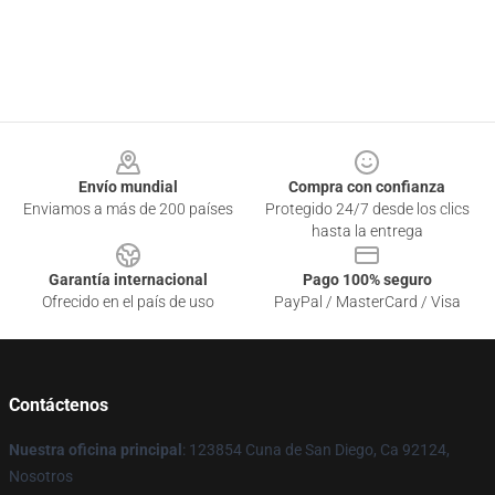
Footer
Envío mundial
Compra con confianza
Enviamos a más de 200 países
Protegido 24/7 desde los clics
hasta la entrega
Garantía internacional
Pago 100% seguro
Ofrecido en el país de uso
PayPal / MasterCard / Visa
Contáctenos
Nuestra oficina principal
: 123854 Cuna de San Diego, Ca 92124,
Nosotros