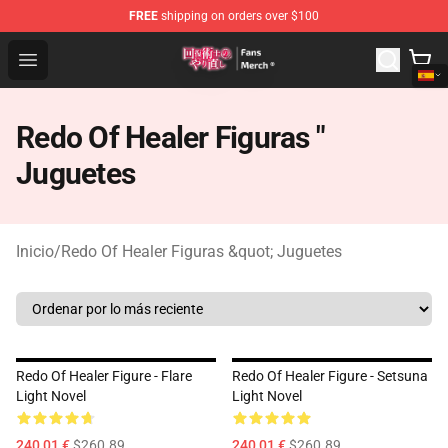
FREE
shipping on orders over $100
Redo Of Healer Store - Official Redo Of Healer Merchand
Open menu
Redo Of Healer Figuras "
Juguetes
Inicio
/
Redo Of Healer Figuras &quot; Juguetes
Redo Of Healer Figure - Flare
Redo Of Healer Figure - Setsuna
Light Novel
Light Novel
240,01 €
$260.89
240,01 €
$260.89