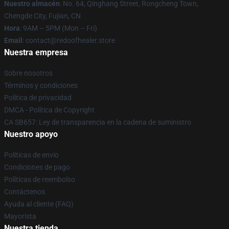
Nuestro almacén
: No. 64, Qinghang Street, Rongcheng Town,
Chengde City, Fujian, CN
Hora
: 9AM – 5PM (Mon – Fri)
Email
: contact@redoofhealer.store
Nuestra empresa
Sobre nosotros
Términos y condiciones
Política de privacidad
DMCA - Política de Copyright
CA SB657: Ley de transparencia en la cadena de suministro
Nuestro apoyo
Políticas de envío
Condiciones de pago
Políticas de reembolso
Contáctenos
Ayuda al cliente (FAQ)
Mayorista
Nuestra tienda