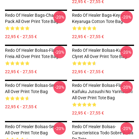
22,95 € - 27,55 €
Redo Of Healer Bags-Character
Redo Of Healer Bags-Keyaru /
-20%
-20%
Pack All Over Print Tote Bag
Keyaruga Cotton Tote Bag
22,95 € - 27,55 €
22,95 € - 27,55 €
Redo Of Healer Bolsas-Flare /
Redo Of Healer Bolsas-Kureha
-20%
-20%
Freia All Over Print Tote Bag
Clyret All Over Print Tote Bag
22,95 € - 27,55 €
22,95 € - 27,55 €
Redo Of Healer Bolsas-Setsuna
Redo Of Healer Bolsas-Flare
-20%
-20%
All Over Print Tote Bag
Kaifuku Jutsushi No Yarinaoshi
All Over Print Tote Bag
22,95 € - 27,55 €
22,95 € - 27,55 €
Redo Of Healer Bolsas-Setsuna
Redo Of Healer Bolsas-
-20%
-20%
All Over Print Tote Bag
Característica Todo Sobre Bolsa