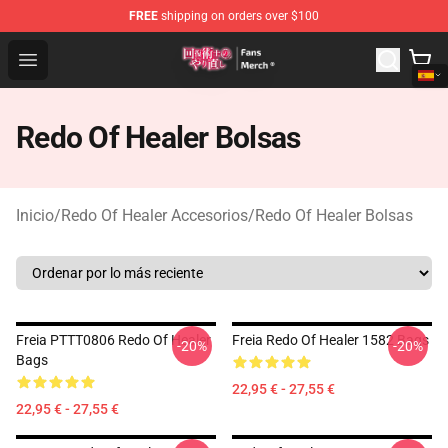
FREE
shipping on orders over $100
Redo Of Healer Store - Official Redo Of Healer Merchand
Open menu
Redo Of Healer Bolsas
Inicio
/
Redo Of Healer Accesorios
/
Redo Of Healer Bolsas
Freia PTTT0806 Redo Of Healer
Freia Redo Of Healer 1582 Bags
-20%
-20%
Bags
22,95 € - 27,55 €
22,95 € - 27,55 €