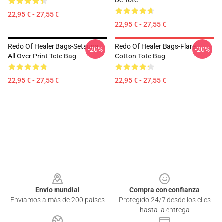
De Tote
22,95 € - 27,55 €
22,95 € - 27,55 €
Redo Of Healer Bags-Setsuna
Redo Of Healer Bags-Flare
-20%
-20%
All Over Print Tote Bag
Cotton Tote Bag
22,95 € - 27,55 €
22,95 € - 27,55 €
Footer
Envío mundial
Compra con confianza
Enviamos a más de 200 países
Protegido 24/7 desde los clics
hasta la entrega