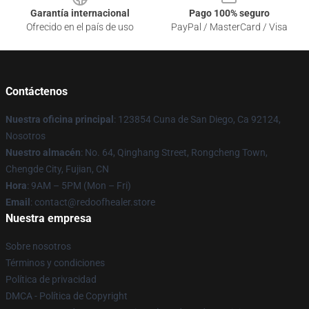
Garantía internacional
Pago 100% seguro
Ofrecido en el país de uso
PayPal / MasterCard / Visa
Contáctenos
Nuestra oficina principal
: 123854 Cuna de San Diego, Ca 92124,
Nosotros
Nuestro almacén
: No. 64, Qinghang Street, Rongcheng Town,
Chengde City, Fujian, CN
Hora
: 9AM – 5PM (Mon – Fri)
Email
: contact@redoofhealer.store
Nuestra empresa
Sobre nosotros
Términos y condiciones
Política de privacidad
DMCA - Política de Copyright