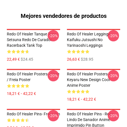
Mejores vendedores de productos
Redo Of Healer Tanque Tops -
Redo Of Healer Leggings -
-20%
-20%
Setsuna Redo De Curador
Kaifuku Jutsushi No
Racerback Tank Top
Yarinaoshi Leggings
22,49 €
$24.45
26,63 €
$28.95
Redo Of Healer Posters - Flare
Redo Of Healer Posters -
-20%
-20%
/ Freia Poster
Keyaru New Design Cool
Anime Poster
18,21 € - 42,22 €
18,21 € - 42,22 €
Redo Of Healer Pins- Freya Pin
Redo Of Healer Pins - Redo
-20%
-20%
Lindo De Sanador Anime
Imprimido Pin Button