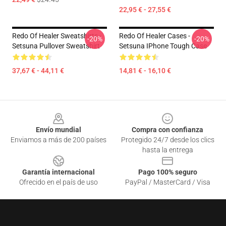
22,95 € - 27,55 €
Redo Of Healer Sweatshirts -
Redo Of Healer Cases -
-20%
-20%
Setsuna Pullover Sweatshirt
Setsuna IPhone Tough Case
37,67 € - 44,11 €
14,81 € - 16,10 €
Footer
Envío mundial
Compra con confianza
Enviamos a más de 200 países
Protegido 24/7 desde los clics
hasta la entrega
Garantía internacional
Pago 100% seguro
Ofrecido en el país de uso
PayPal / MasterCard / Visa