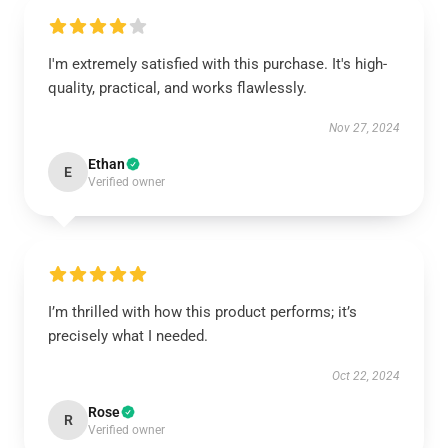
I'm extremely satisfied with this purchase. It's high-
quality, practical, and works flawlessly.
Nov 27, 2024
Ethan
E
Verified owner
I’m thrilled with how this product performs; it’s
precisely what I needed.
Oct 22, 2024
Rose
R
Verified owner