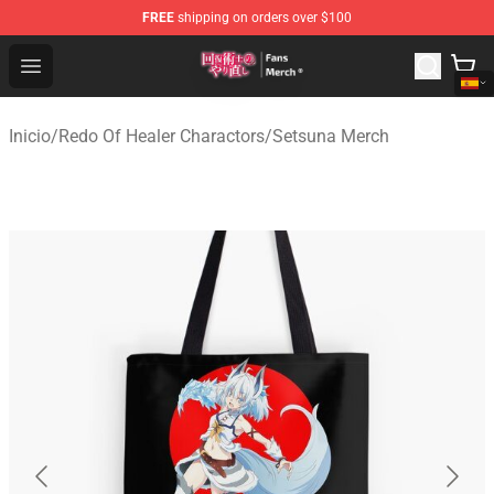
FREE
shipping on orders over $100
Redo Of Healer Store - Official Redo Of Healer Merchand
Open menu
Inicio
/
Redo Of Healer Charactors
/
Setsuna Merch