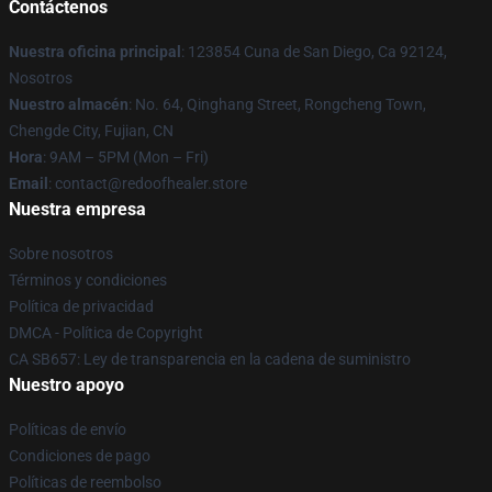
Contáctenos
Nuestra oficina principal
: 123854 Cuna de San Diego, Ca 92124,
Nosotros
Nuestro almacén
: No. 64, Qinghang Street, Rongcheng Town,
Chengde City, Fujian, CN
Hora
: 9AM – 5PM (Mon – Fri)
Email
: contact@redoofhealer.store
Nuestra empresa
Sobre nosotros
Términos y condiciones
Política de privacidad
DMCA - Política de Copyright
CA SB657: Ley de transparencia en la cadena de suministro
Nuestro apoyo
Políticas de envío
Condiciones de pago
Políticas de reembolso