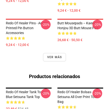
9,24 € - 12,00 €
9,24 € - 12,00 €
Redo Of Healer Pins - Anime
Butt Mousepads – Kaede
-20%
-20%
Printed Pin Button
Honjou 3D Butt Mouse Pad
Accessories
26,68 € - 50,50 €
9,24 € - 12,00 €
VER MÁS
Productos relacionados
Redo Of Healer Tank Tops -
Redo Of Healer Bolsas-
-20%
-20%
Blue Setsuna Tank Top
Setsuna All Over Print Tote
Bag
22,49 €
$24.45