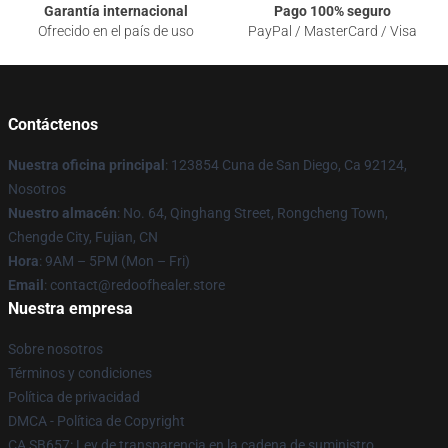
Garantía internacional
Pago 100% seguro
Ofrecido en el país de uso
PayPal / MasterCard / Visa
Contáctenos
Nuestra oficina principal
: 123854 Cuna de San Diego, Ca 92124,
Nosotros
Nuestro almacén
: No. 64, Qinghang Street, Rongcheng Town,
Chengde City, Fujian, CN
Hora
: 9AM – 5PM (Mon – Fri)
Email
: contact@redoofhealer.store
Nuestra empresa
Sobre nosotros
Términos y condiciones
Política de privacidad
DMCA - Política de Copyright
CA SB657: Ley de transparencia en la cadena de suministro