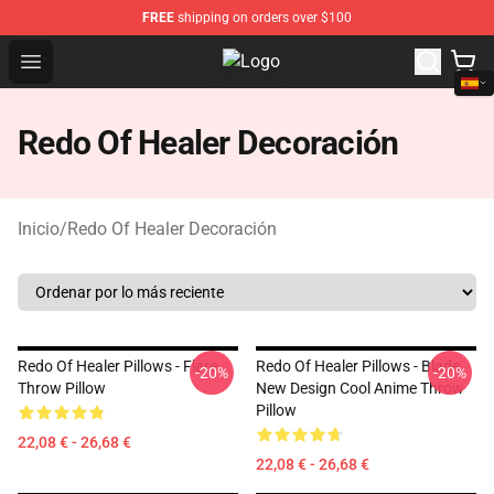
FREE
shipping on orders over $100
Open menu
Redo Of Healer Store - Official Re
Redo Of Healer Decoración
Inicio
/
Redo Of Healer Decoración
Redo Of Healer Pillows - Flare
Redo Of Healer Pillows - Blade
-20%
-20%
Throw Pillow
New Design Cool Anime Throw
Pillow
22,08 € - 26,68 €
22,08 € - 26,68 €