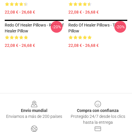
22,08 € - 26,68 €
22,08 € - 26,68 €
Redo Of Healer Pillows - Redo Of
Redo Of Healer Pillows - Throw
-20%
-20%
Healer Pillow
Pillow
22,08 € - 26,68 €
22,08 € - 26,68 €
Footer
Envío mundial
Compra con confianza
Enviamos a más de 200 países
Protegido 24/7 desde los clics
hasta la entrega