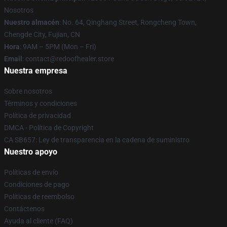
Nosotros
Nuestro almacén
: No. 64, Qinghang Street, Rongcheng Town,
Chengde City, Fujian, CN
Hora
: 9AM – 5PM (Mon – Fri)
Email
: contact@redoofhealer.store
Nuestra empresa
Sobre nosotros
Términos y condiciones
Política de privacidad
DMCA - Política de Copyright
CA SB657: Ley de transparencia en la cadena de suministro
Nuestro apoyo
Políticas de envío
Condiciones de pago
Políticas de reembolso
Contáctenos
Ayuda al cliente (FAQ)