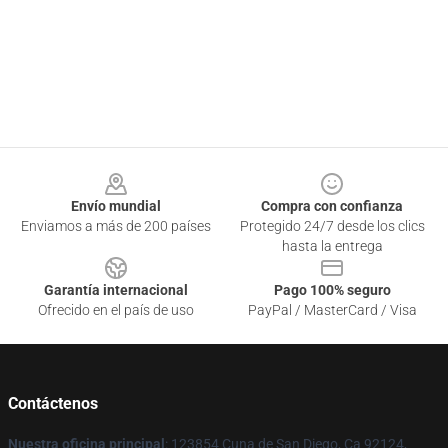
Footer
Envío mundial
Compra con confianza
Enviamos a más de 200 países
Protegido 24/7 desde los clics
hasta la entrega
Garantía internacional
Pago 100% seguro
Ofrecido en el país de uso
PayPal / MasterCard / Visa
Contáctenos
Nuestra oficina principal
: 123854 Cuna de San Diego, Ca 92124,