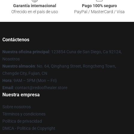
Garantía internacional
Pago 100% seguro
Ofrecido en el país de uso
PayPal / MasterCard / Visa
Contáctenos
Nuestra oficina principal
: 123854 Cuna de San Diego, Ca 92124,
Nosotros
Nuestro almacén
: No. 64, Qinghang Street, Rongcheng Town,
Chengde City, Fujian, CN
Hora
: 9AM – 5PM (Mon – Fri)
Email
: contact@redoofhealer.store
Nuestra empresa
Sobre nosotros
Términos y condiciones
Política de privacidad
DMCA - Política de Copyright