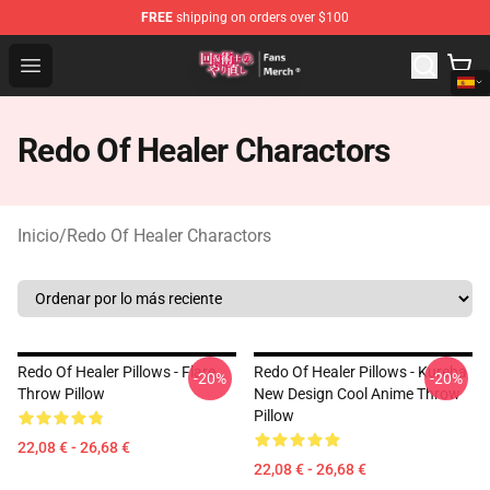
FREE
shipping on orders over $100
Redo Of Healer Store - Official Redo Of Healer Merchand
Open menu
Redo Of Healer Charactors
Inicio
/
Redo Of Healer Charactors
Redo Of Healer Pillows - Flare
Redo Of Healer Pillows - Kureha
-20%
-20%
Throw Pillow
New Design Cool Anime Throw
Pillow
22,08 € - 26,68 €
22,08 € - 26,68 €