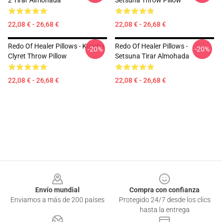
2 Tirar Almohada
Setsuna Throw Pillow
22,08 € - 26,68 €
22,08 € - 26,68 €
Redo Of Healer Pillows - Kureha
Redo Of Healer Pillows -
-20%
-20%
Clyret Throw Pillow
Setsuna Tirar Almohada
22,08 € - 26,68 €
22,08 € - 26,68 €
Footer
Envío mundial
Compra con confianza
Enviamos a más de 200 países
Protegido 24/7 desde los clics
hasta la entrega