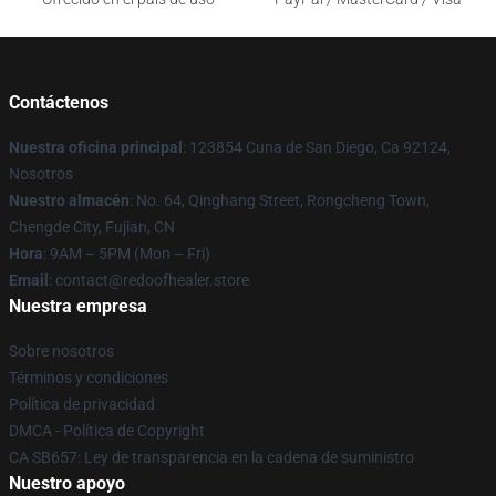
Contáctenos
Nuestra oficina principal
: 123854 Cuna de San Diego, Ca 92124,
Nosotros
Nuestro almacén
: No. 64, Qinghang Street, Rongcheng Town,
Chengde City, Fujian, CN
Hora
: 9AM – 5PM (Mon – Fri)
Email
: contact@redoofhealer.store
Nuestra empresa
Sobre nosotros
Términos y condiciones
Política de privacidad
DMCA - Política de Copyright
CA SB657: Ley de transparencia en la cadena de suministro
Nuestro apoyo