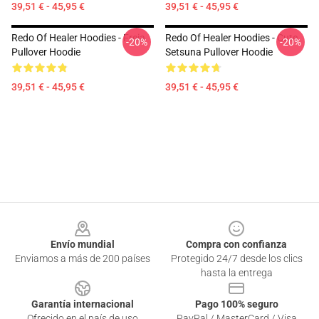
39,51 € - 45,95 €
39,51 € - 45,95 €
Redo Of Healer Hoodies - Freia
Redo Of Healer Hoodies - Cute
-20%
-20%
Pullover Hoodie
Setsuna Pullover Hoodie
39,51 € - 45,95 €
39,51 € - 45,95 €
Footer
Envío mundial
Compra con confianza
Enviamos a más de 200 países
Protegido 24/7 desde los clics
hasta la entrega
Garantía internacional
Pago 100% seguro
Ofrecido en el país de uso
PayPal / MasterCard / Visa