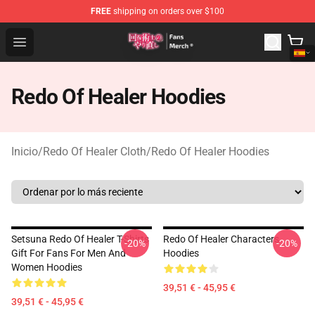
FREE
shipping on orders over $100
Redo Of Healer Store - Official Redo Of Healer Merchand
Open menu
Redo Of Healer Hoodies
Inicio
/
Redo Of Healer Cloth
/
Redo Of Healer Hoodies
Setsuna Redo Of Healer T-Shirts
Redo Of Healer Characters
-20%
-20%
Gift For Fans For Men And
Hoodies
Women Hoodies
39,51 € - 45,95 €
39,51 € - 45,95 €