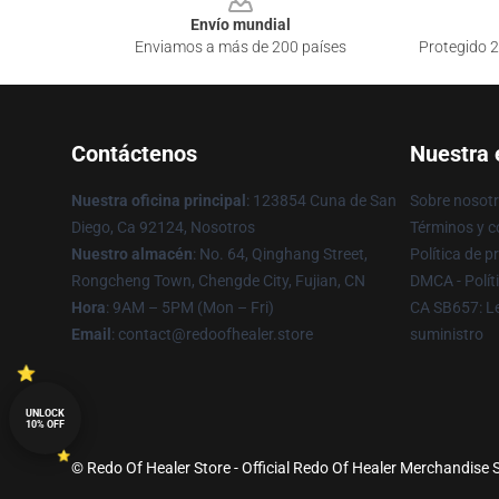
Envío mundial
Enviamos a más de 200 países
Protegido 2
Contáctenos
Nuestra
Nuestra oficina principal
: 123854 Cuna de San
Sobre nosot
Diego, Ca 92124, Nosotros
Términos y c
Nuestro almacén
: No. 64, Qinghang Street,
Política de p
Rongcheng Town, Chengde City, Fujian, CN
DMCA - Polít
Hora
: 9AM – 5PM (Mon – Fri)
CA SB657: Le
Email
: contact@redoofhealer.store
suministro
UNLOCK
10% OFF
© Redo Of Healer Store - Official Redo Of Healer Merchandise S