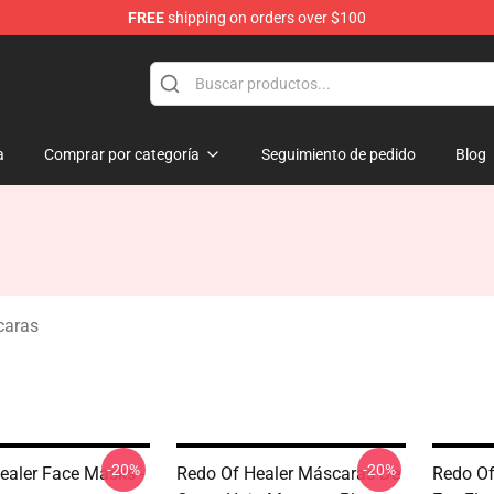
FREE
shipping on orders over $100
ndise Shop
a
Comprar por categoría
Seguimiento de pedido
Blog
caras
-20%
-20%
ealer Face Masks -
Redo Of Healer Máscaras De
Redo Of