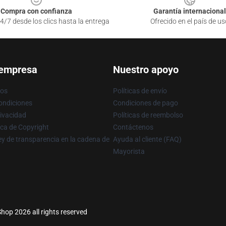
Compra con confianza
Garantía internacional
4/7 desde los clics hasta la entrega
Ofrecido en el país de us
 empresa
Nuestro apoyo
ros
Políticas de envío
ondiciones
Condiciones de pago
rivacidad
Políticas de reembolso
ica de Copyright
Contáctenos
y de transparencia en la cadena de
Ayuda al cliente (FAQ)
Mayorista
hop 2026 all rights reserved