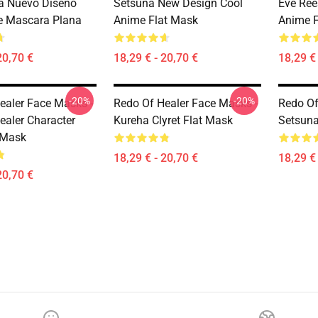
ja Nuevo Diseño
Setsuna New Design Cool
Eve Ree
e Mascara Plana
Anime Flat Mask
Anime F
20,70 €
18,29 € - 20,70 €
18,29 € 
-20%
-20%
ealer Face Masks -
Redo Of Healer Face Masks -
Redo Of
ealer Character
Kureha Clyret Flat Mask
Setsuna
 Mask
18,29 € - 20,70 €
18,29 € 
20,70 €