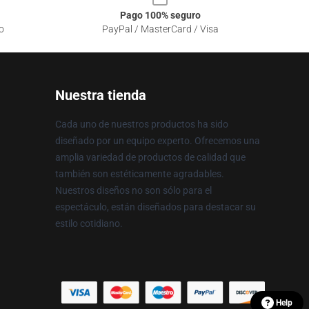
Pago 100% seguro
o
PayPal / MasterCard / Visa
Nuestra tienda
Cada uno de nuestros productos ha sido
diseñado por un equipo experto. Ofrecemos una
amplia variedad de productos de calidad que
también son estéticamente agradables.
Nuestros diseños no son sólo para el
espectáculo, están diseñados para destacar su
estilo cotidiano.
Help