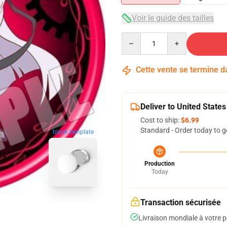
Voir le guide des tailles
Quantity
Cette vente se termine 
Deliver to United States
Cost to ship:
$6.99
Standard - Order today to g
blank template
Production
Today
Transaction sécurisée
Livraison mondiale à votre p