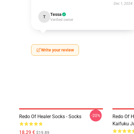
Dec 1, 2024
Tessa
T
Verified owner
Write your review
-20%
Redo Of Healer Socks - Socks
Redo Of H
Kaifuku J
18,29 €
$19.89