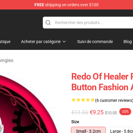
FREE
shipping on orders over $100
ndise Shop
tique
Acheter par catégorie
Suivi de commande
Blog
pingles
Redo Of Healer 
Button Fashion 
(6 customer reviews
€11.56
€9.25
-20%
$10.05
Size
Small - 3.2cm
Large - 5.8