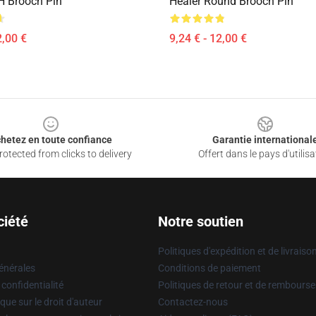
 Brooch Pin
Healer Round Brooch Pin
2,00 €
9,24 € - 12,00 €
hetez en toute confiance
Garantie international
otected from clicks to delivery
Offert dans le pays d'utilisa
ciété
Notre soutien
Politiques d'expédition et de livraiso
énérales
Conditions de paiement
 confidentialité
Politiques de retour et de rembours
que sur le droit d'auteur
Contactez-nous