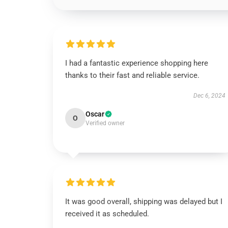
I had a fantastic experience shopping here
thanks to their fast and reliable service.
Dec 6, 2024
Oscar
O
Verified owner
It was good overall, shipping was delayed but I
received it as scheduled.