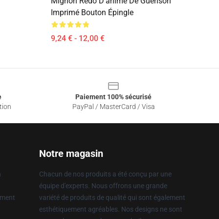
Mignon Redo D'anime De Guérison
Imprimé Bouton Épingle
9,24 € - 12,00 €
e
Paiement 100% sécurisé
tion
PayPal / MasterCard / Visa
Notre magasin
n
Chacun de nos produits a été conçu par une
équipe d'experts. Nous offrons une grande
ement
variété de produits de qualité qui sont également
esthétiquement agréables. Nos designs ne sont