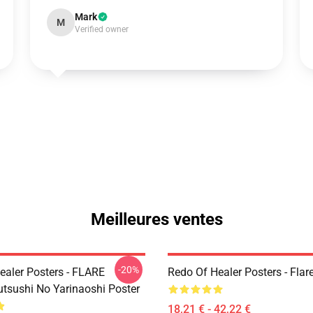
Mark
M
Verified owner
Meilleures ventes
-20%
ealer Posters - FLARE
Redo Of Healer Posters - Flar
utsushi No Yarinaoshi Poster
18,21 € - 42,22 €