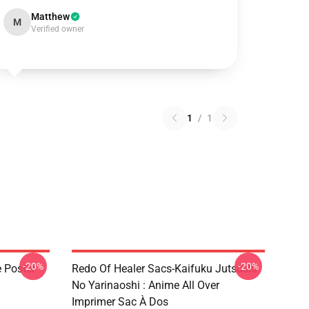
Matthew
M
Verified owner
1
/
1
-20%
-20%
e Poster
Redo Of Healer Sacs-Kaifuku Jutsushi
No Yarinaoshi : Anime All Over
Imprimer Sac À Dos