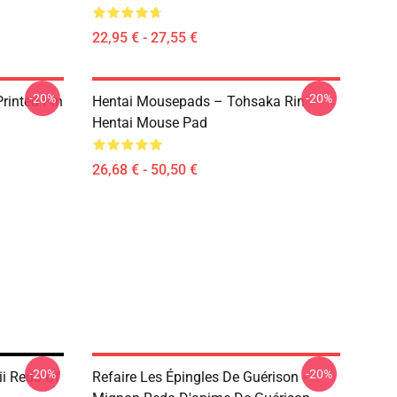
22,95 € - 27,55 €
-20%
-20%
rinted Pin
Hentai Mousepads – Tohsaka Rin
Hentai Mouse Pad
26,68 € - 50,50 €
-20%
-20%
ii Redo Of
Refaire Les Épingles De Guérison -