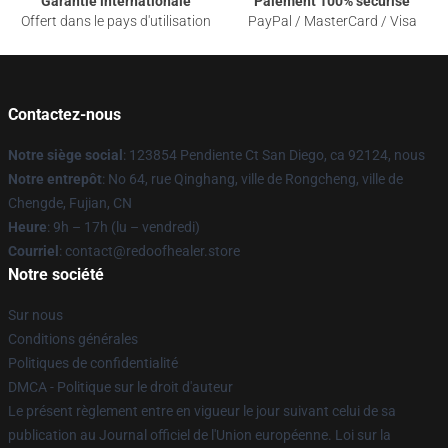
Garantie internationale
Paiement 100% sécurisé
Offert dans le pays d'utilisation
PayPal / MasterCard / Visa
Contactez-nous
Notre siège social
: 123854 Pendiente Ct San Diego, ca 92124, nous
Notre entrepôt
: No 64, rue Qinghang, ville de Rongcheng, ville de
Chengde, Fujian, CN
Heure
: 9h – 17h (lu – vendredi)
Courriel
: contact@redoofhealer.store
Notre société
Sur nous
Conditions générales
Politiques de confidentialité
DMCA - Politique sur le droit d'auteur
Le présent règlement entre en vigueur le jour suivant celui de sa
publication au Journal officiel de l'Union européenne. Loi sur la