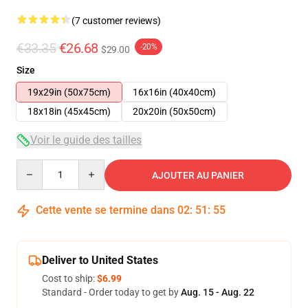
(7 customer reviews)
€33.35
€26.68
-20%
$29.00
Size
19x29in (50x75cm)
16x16in (40x40cm)
18x18in (45x45cm)
20x20in (50x50cm)
Voir le guide des tailles
Quantity
AJOUTER AU PANIER
Cette vente se termine dans
02
:
51
:
54
Deliver to United States
Cost to ship:
$6.99
Standard - Order today to get by
Aug. 15 - Aug. 22