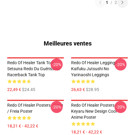
1
/
2
Meilleures ventes
Redo Of Healer Tank Tops -
Redo Of Healer Leggings -
-20%
-20%
Setsuna Redo Du Guérisseur
Kaifuku Jutsushi No
Racerback Tank Top
Yarinaoshi Leggings
22,49 €
$24.45
26,63 €
$28.95
Redo Of Healer Posters - Flare
Redo Of Healer Posters -
-20%
-20%
/ Freia Poster
Keyaru New Design Cool
Anime Poster
18,21 € - 42,22 €
18,21 € - 42,22 €