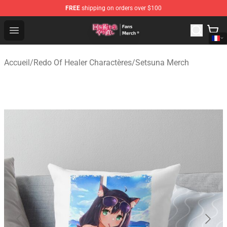
FREE
shipping on orders over $100
Redo Of Healer Store - Official Redo Of Healer Merchand
Open menu
Accueil
/
Redo Of Healer Charactères
/
Setsuna Merch