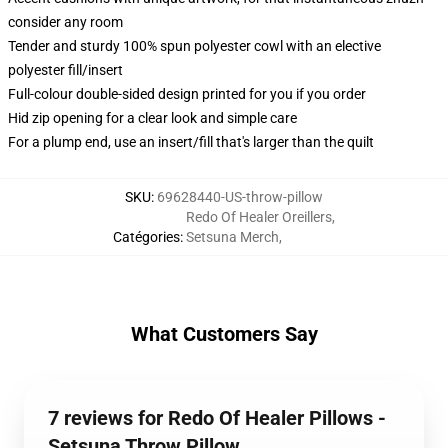
consider any room
Tender and sturdy 100% spun polyester cowl with an elective
polyester fill/insert
Full-colour double-sided design printed for you if you order
Hid zip opening for a clear look and simple care
For a plump end, use an insert/fill that's larger than the quilt
SKU
:
69628440-US-throw-pillow
Redo Of Healer Oreillers
,
Catégories
:
Setsuna Merch
,
What Customers Say
7 reviews for Redo Of Healer Pillows -
Setsuna Throw Pillow