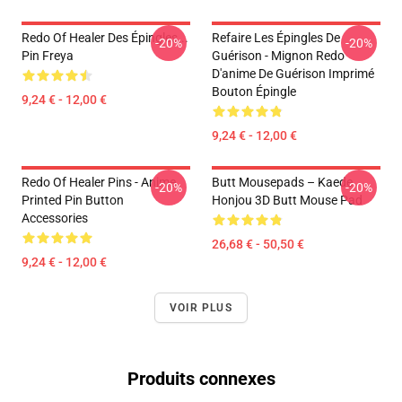
Redo Of Healer Des Épingles...
Refaire Les Épingles De
-20%
-20%
Pin Freya
Guérison - Mignon Redo
D'anime De Guérison Imprimé
Bouton Épingle
9,24 € - 12,00 €
9,24 € - 12,00 €
Redo Of Healer Pins - Anime
Butt Mousepads – Kaede
-20%
-20%
Printed Pin Button
Honjou 3D Butt Mouse Pad
Accessories
26,68 € - 50,50 €
9,24 € - 12,00 €
VOIR PLUS
Produits connexes