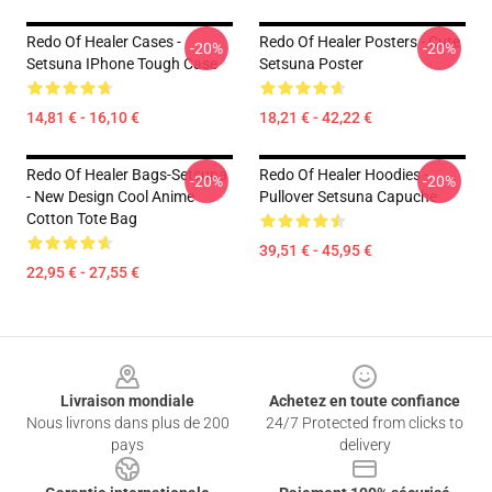
Redo Of Healer Cases -
Redo Of Healer Posters - Cute
-20%
-20%
Setsuna IPhone Tough Case
Setsuna Poster
14,81 € - 16,10 €
18,21 € - 42,22 €
Redo Of Healer Bags-Setsuna
Redo Of Healer Hoodies -
-20%
-20%
- New Design Cool Anime
Pullover Setsuna Capuche
Cotton Tote Bag
39,51 € - 45,95 €
22,95 € - 27,55 €
Footer
Livraison mondiale
Achetez en toute confiance
Nous livrons dans plus de 200
24/7 Protected from clicks to
pays
delivery