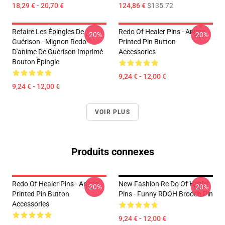
18,29 € - 20,70 €
124,86 €
$135.72
Refaire Les Épingles De
Redo Of Healer Pins - Anime
-20%
-20%
Guérison - Mignon Redo
Printed Pin Button
D'anime De Guérison Imprimé
Accessories
Bouton Épingle
9,24 € - 12,00 €
9,24 € - 12,00 €
VOIR PLUS
Produits connexes
Redo Of Healer Pins - Anime
New Fashion Re Do Of Healer
-20%
-20%
Printed Pin Button
Pins - Funny RDOH Brooch Pin
Accessories
9,24 € - 12,00 €