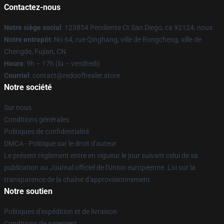
Contactez-nous
Notre siège social
: 123854 Pendiente Ct San Diego, ca 92124, nous
Notre entrepôt
: No 64, rue Qinghang, ville de Rongcheng, ville de
Chengde, Fujian, CN
Heure
: 9h – 17h (lu – vendredi)
Courriel
: contact@redoofhealer.store
Notre société
Sur nous
Conditions générales
Politiques de confidentialité
DMCA - Politique sur le droit d'auteur
Le présent règlement entre en vigueur le jour suivant celui de sa
publication au Journal officiel de l'Union européenne. Loi sur la
transparence de la chaîne d'approvisionnement
Notre soutien
Politiques d'expédition et de livraison
Conditions de paiement