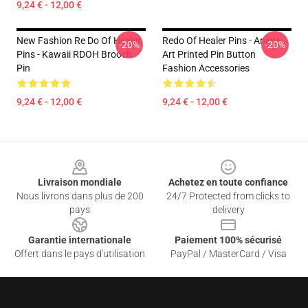
9,24 € - 12,00 €
New Fashion Re Do Of Healer
Redo Of Healer Pins - Anime
-20%
-20%
Pins - Kawaii RDOH Brooch
Art Printed Pin Button
Pin
Fashion Accessories
9,24 € - 12,00 €
9,24 € - 12,00 €
Footer
Livraison mondiale
Achetez en toute confiance
Nous livrons dans plus de 200
24/7 Protected from clicks to
pays
delivery
Garantie internationale
Paiement 100% sécurisé
Offert dans le pays d'utilisation
PayPal / MasterCard / Visa