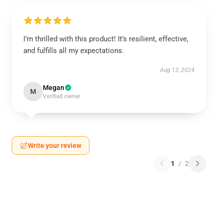
I’m thrilled with this product! It’s resilient, effective,
and fulfills all my expectations.
Aug 13, 2024
Megan
M
Verified owner
Write your review
1
/
2