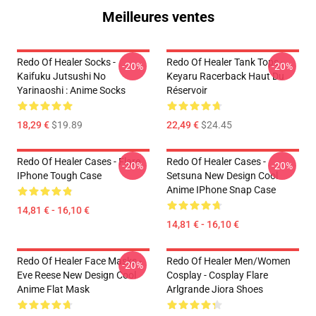
Meilleures ventes
Redo Of Healer Socks -
Redo Of Healer Tank Tops -
-20%
-20%
Kaifuku Jutsushi No
Keyaru Racerback Haut Du
Yarinaoshi : Anime Socks
Réservoir
18,29 €
$19.89
22,49 €
$24.45
Redo Of Healer Cases - Flare
Redo Of Healer Cases -
-20%
-20%
IPhone Tough Case
Setsuna New Design Cool
Anime IPhone Snap Case
14,81 € - 16,10 €
14,81 € - 16,10 €
Redo Of Healer Face Masks -
Redo Of Healer Men/Women
-20%
Eve Reese New Design Cool
Cosplay - Cosplay Flare
Anime Flat Mask
Arlgrande Jiora Shoes