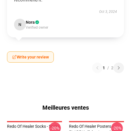
recommend it.
Oct 3, 2024
Nora
N
Verified owner
Write your review
1
/
2
Meilleures ventes
Redo Of Healer Socks - Socks
Redo Of Healer Posters -
-20%
-20%