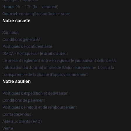
Heure
: 9h – 17h (lu – vendredi)
Courriel
: contact@redoofhealer.store
Notre société
Sur nous
Conditions générales
Politiques de confidentialité
DMCA - Politique sur le droit d'auteur
Le présent règlement entre en vigueur le jour suivant celui de sa
publication au Journal officiel de l'Union européenne. Loi sur la
transparence de la chaîne d'approvisionnement
Notre soutien
Politiques d'expédition et de livraison
Conditions de paiement
Politiques de retour et de remboursement
Contactez-nous
Aide aux clients (FAQ)
Vente