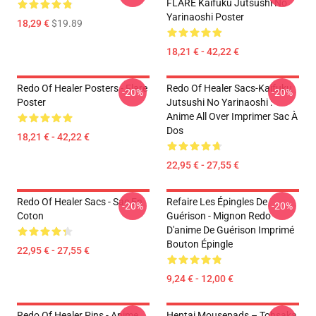
FLARE Kaifuku Jutsushi No
Yarinaoshi Poster
18,29 €
$19.89
18,21 € - 42,22 €
Redo Of Healer Posters - Flare
Redo Of Healer Sacs-Kaifuku
-20%
-20%
Poster
Jutsushi No Yarinaoshi :
Anime All Over Imprimer Sac À
Dos
18,21 € - 42,22 €
22,95 € - 27,55 €
Redo Of Healer Sacs - Sac En
Refaire Les Épingles De
-20%
-20%
Coton
Guérison - Mignon Redo
D'anime De Guérison Imprimé
Bouton Épingle
22,95 € - 27,55 €
9,24 € - 12,00 €
Redo Of Healer Pins - Anime
Hentai Mousepads – Tohsaka