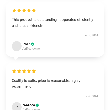
This product is outstanding; it operates efficiently
and is user-friendly.
Dec 7, 2024
Ethan
E
Verified owner
Quality is solid, price is reasonable, highly
recommend.
Dec 6, 2024
Rebecca
R
Verified owner