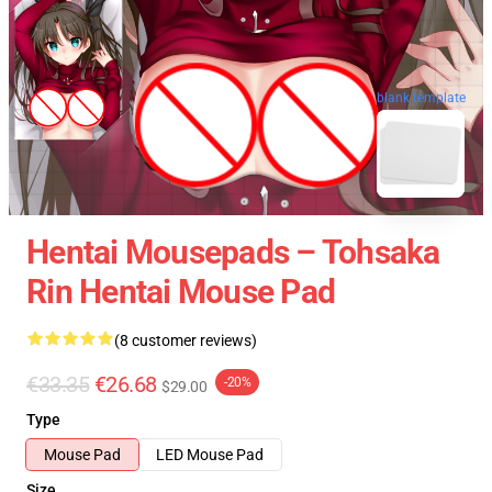
blank template
Hentai Mousepads – Tohsaka
Rin Hentai Mouse Pad
(8 customer reviews)
€33.35
€26.68
-20%
$29.00
Type
Mouse Pad
LED Mouse Pad
Size