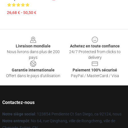
26,68 € - 50,50 €
Footer
Livraison mondiale
Achetez en toute confiance
Nous livrons dans plus de 200
24/7 Protected from clicks to
pays
delivery
Garantie internationale
Paiement 100% sécurisé
Offert dans le pays d'utilisation
PayPal / MasterCard / Visa
Contactez-nous
Notre siège social
: 123854 Pendiente Ct San Diego, ca 92124, nous
Notre entrepôt
: No 64, rue Qinghang, ville de Rongcheng, ville de
Chengde, Fujian, CN