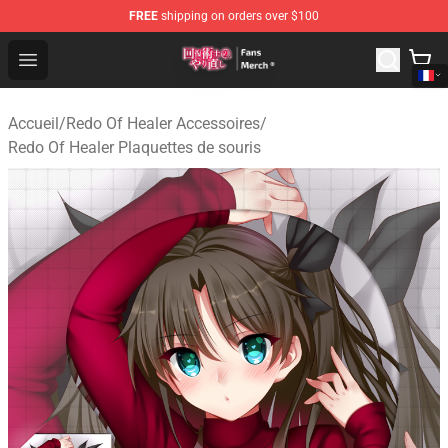
FREE
shipping on orders over $100
Redo Of Healer Store - Official Redo Of Healer Merchand
Open menu
Accueil
/
Redo Of Healer Accessoires
/
Redo Of Healer Plaquettes de souris