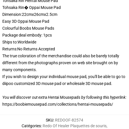
Tohsaka Rin Hentai Mouse Pad
Tohsaka Rin� Oppai Mouse Pad
Dimension:22cmx26cmx2.5cm
Easy 3D Oppai Mouse Pad
Colourful Boobs Mouse Pads
Package deal embody: 1pcs
Ships to:Worldwide
Returns:No Returns Accepted
The true coloration of the merchandise could also be barely totally
different from the photographs proven on web site brought on by
many components.
If you wish to design your individual mouse pad, you'll be able to go to
diipoo customized 3D mouse pad or wholesale 3D mouse pad.
You will discover out extra Hentai Mousepads by following this hyperlink:
https://boobiemousepad.com/collections/hentai-mousepads/
SKU
:
REDOOF-82574
Catégories
:
Redo Of Healer Plaquettes de souris
,