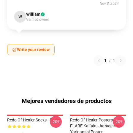
Nov 3, 2024
William
W
Verified owner
Write your review
1
/
1
Mejores vendedores de productos
Redo Of Healer Socks - Socks
Redo Of Healer Posters -
-20%
-20%
FLARE Kaifuku Jutsushi No
Yarinaoshi Poster