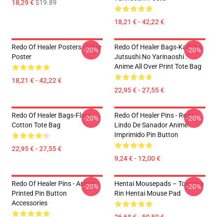
18,29 €
$19.89
18,21 € - 42,22 €
Redo Of Healer Posters - Flare
Redo Of Healer Bags-Kaifuku
-20%
-20%
Poster
Jutsushi No Yarinaoshi :
Anime All Over Print Tote Bag
18,21 € - 42,22 €
22,95 € - 27,55 €
Redo Of Healer Bags-Flare
Redo Of Healer Pins - Redo
-20%
-20%
Cotton Tote Bag
Lindo De Sanador Anime
Imprimido Pin Button
22,95 € - 27,55 €
9,24 € - 12,00 €
Redo Of Healer Pins - Anime
Hentai Mousepads – Tohsaka
-20%
-20%
Printed Pin Button
Rin Hentai Mouse Pad
Accessories