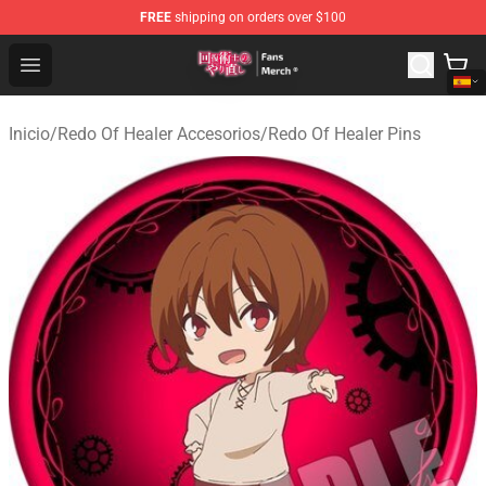
FREE
shipping on orders over $100
Redo Of Healer Store - Official Redo Of Healer Merchand
Open menu
Inicio
/
Redo Of Healer Accesorios
/
Redo Of Healer Pins