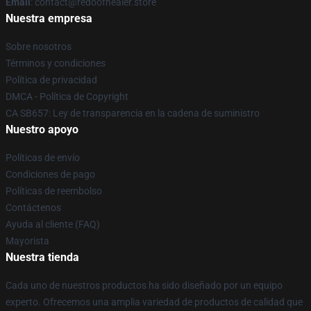
Email
: contact@redoofhealer.store
Nuestra empresa
Sobre nosotros
Términos y condiciones
Política de privacidad
DMCA - Política de Copyright
CA SB657: Ley de transparencia en la cadena de suministro
Nuestro apoyo
Políticas de envío
Condiciones de pago
Políticas de reembolso
Contáctenos
Ayuda al cliente (FAQ)
Mayorista
Nuestra tienda
Cada uno de nuestros productos ha sido diseñado por un equipo
experto. Ofrecemos una amplia variedad de productos de calidad que