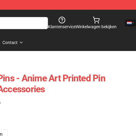
Klantenservice
Winkelwagen bekijken
Contact
ins - Anime Art Printed Pin
Accessories
)
cm