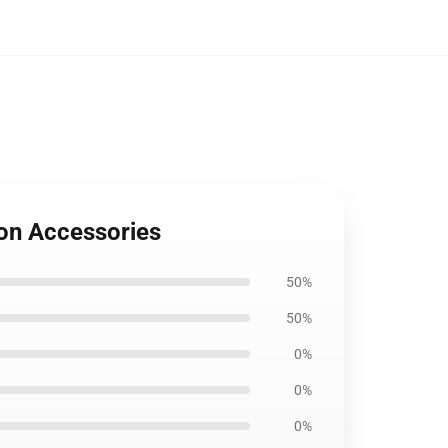
ion Accessories
50%
50%
0%
0%
0%