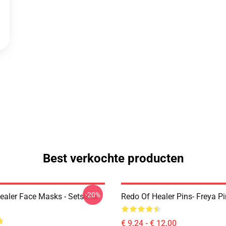
Best verkochte producten
-20%
ealer Face Masks - Setsuna
Redo Of Healer Pins- Freya Pi
€ 9,24 - € 12,00