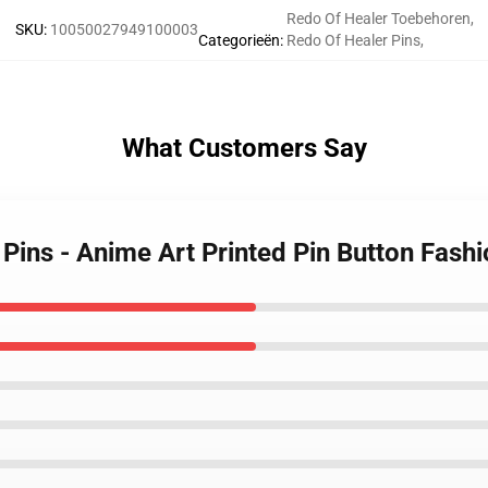
Redo Of Healer Toebehoren
,
SKU
:
10050027949100003
Categorieën
:
Redo Of Healer Pins
,
What Customers Say
 Pins - Anime Art Printed Pin Button Fash