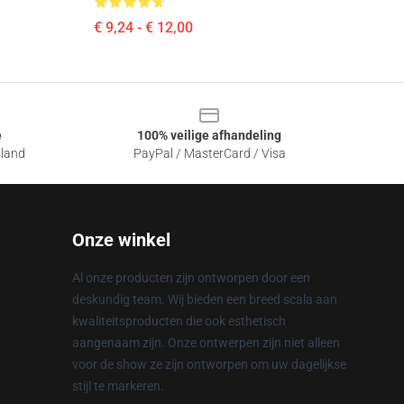
€ 9,24 - € 12,00
e
100% veilige afhandeling
sland
PayPal / MasterCard / Visa
Onze winkel
Al onze producten zijn ontworpen door een
deskundig team. Wij bieden een breed scala aan
kwaliteitsproducten die ook esthetisch
aangenaam zijn. Onze ontwerpen zijn niet alleen
voor de show ze zijn ontworpen om uw dagelijkse
stijl te markeren.