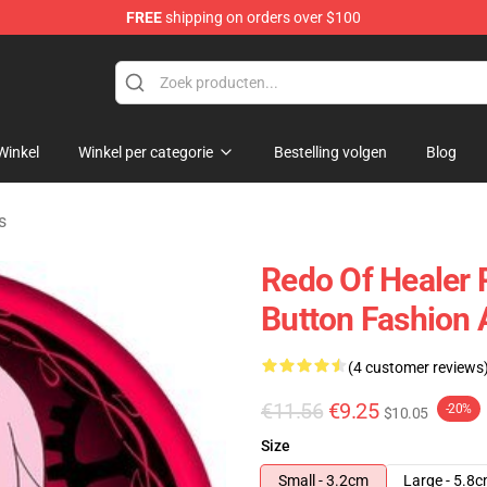
FREE
shipping on orders over $100
ndise Shop
Winkel
Winkel per categorie
Bestelling volgen
Blog
s
Redo Of Healer P
Button Fashion 
(4 customer reviews
€11.56
€9.25
-20%
$10.05
Size
Small - 3.2cm
Large - 5.8