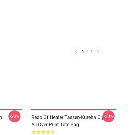
1
/
1
-20%
-20%
n
Redo Of Healer Tassen-Kureha Clyret
All Over Print Tote Bag