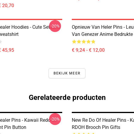
€ 20,70
-20%
ealer Hoodies - Cute Setsuna
Opnieuw Van Heler Pins - Le
eatshirt
Van Genezer Anime Bedrukte
€ 45,95
€ 9,24 - € 12,00
BEKIJK MEER
Gerelateerde producten
-20%
ealer Pins - Kawaii Redo Of
New Re Do Of Healer Pins - K
nt Pin Button
RDOH Brooch Pin Gifts