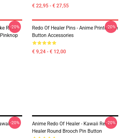
€ 22,95 - € 27,55
-20%
-20%
uke Redo
Redo Of Healer Pins - Anime Printed Pin
 Pinknop
Button Accessories
€ 9,24 - € 12,00
-20%
-20%
awaii
Anime Redo Of Healer - Kawaii Redo Of
Healer Round Brooch Pin Button