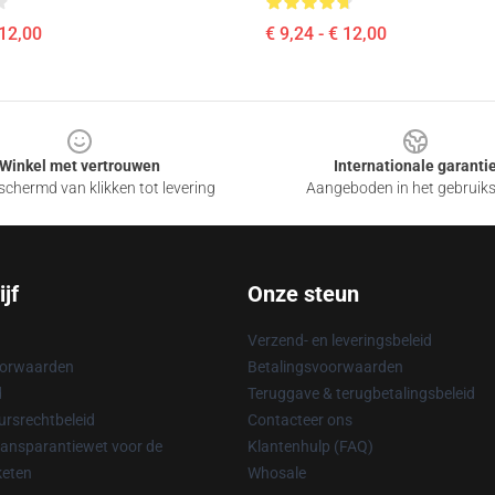
 12,00
€ 9,24 - € 12,00
Winkel met vertrouwen
Internationale garanti
chermd van klikken tot levering
Aangeboden in het gebruik
jf
Onze steun
Verzend- en leveringsbeleid
oorwaarden
Betalingsvoorwaarden
d
Teruggave & terugbetalingsbeleid
rsrechtbeleid
Contacteer ons
ransparantiewet voor de
Klantenhulp (FAQ)
keten
Whosale