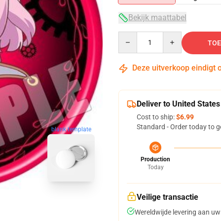
Bekijk maattabel
Quantity
TOE
Deze uitverkoop eindigt 
Deliver to United States
Cost to ship:
$6.99
Standard - Order today to g
blank template
Production
Today
Veilige transactie
Wereldwijde levering aan uw