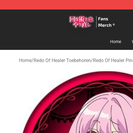
Redo Of Healer Store - Official Redo Of Healer Mercha
Home
Home
/
Redo Of Healer Toebehoren
/
Redo Of Healer Pin