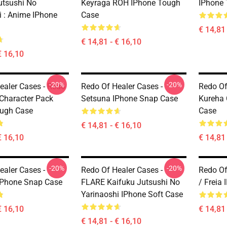
utsushi No
Keyraga ROH IPhone Tough
IPhone
i : Anime IPhone
Case
€ 14,81 
€ 14,81 - € 16,10
€ 16,10
-20%
-20%
ealer Cases - Redo
Redo Of Healer Cases -
Redo Of
 Character Pack
Setsuna IPhone Snap Case
Kureha 
ough Case
Case
€ 14,81 - € 16,10
€ 16,10
€ 14,81 
-20%
-20%
ealer Cases -
Redo Of Healer Cases -
Redo Of
IPhone Snap Case
FLARE Kaifuku Jutsushi No
/ Freia
Yarinaoshi IPhone Soft Case
€ 16,10
€ 14,81 
€ 14,81 - € 16,10