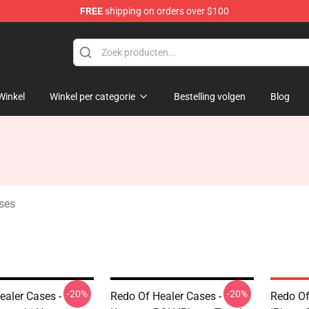
FREE
shipping on orders over $100
ndise Shop
Winkel
Winkel per categorie
Bestelling volgen
Blog
ses
-20%
-20%
ealer Cases -
Redo Of Healer Cases -
Redo Of