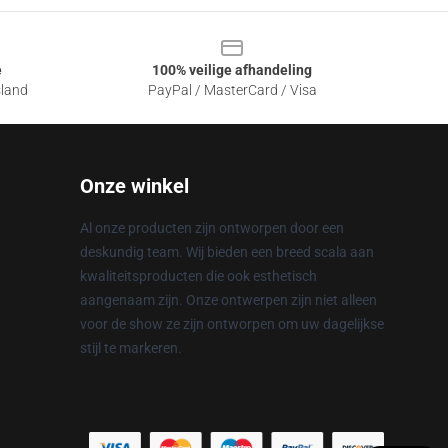
e
100% veilige afhandeling
sland
PayPal / MasterCard / Visa
Onze winkel
Al onze producten zijn ontworpen door een
deskundig team. Wij bieden een breed scala aan
kwaliteitsproducten die ook esthetisch
aangenaam zijn. Onze ontwerpen zijn niet alleen
voor de show ze zijn ontworpen om uw dagelijkse
stijl te markeren.