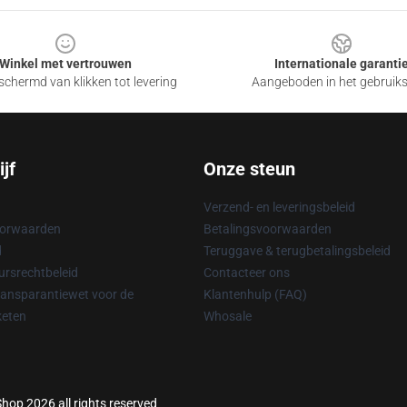
Winkel met vertrouwen
Internationale garanti
chermd van klikken tot levering
Aangeboden in het gebruik
jf
Onze steun
Verzend- en leveringsbeleid
oorwaarden
Betalingsvoorwaarden
d
Teruggave & terugbetalingsbeleid
rsrechtbeleid
Contacteer ons
ransparantiewet voor de
Klantenhulp (FAQ)
keten
Whosale
hop 2026 all rights reserved