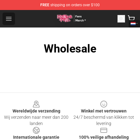
FREE
shipping on orders over $100
Redo Of Healer Store - Official Redo Of Healer Merchand
Open menu
Wholesale
Footer
Wereldwijde verzending
Winkel met vertrouwen
Wij verzenden naar meer dan 200
24/7 beschermd van klikken tot
landen
levering
Internationale garantie
100% veilige afhandeling