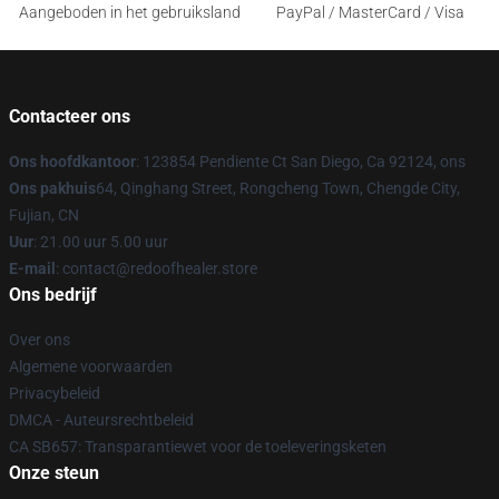
Aangeboden in het gebruiksland
PayPal / MasterCard / Visa
Contacteer ons
Ons hoofdkantoor
: 123854 Pendiente Ct San Diego, Ca 92124, ons
Ons pakhuis
64, Qinghang Street, Rongcheng Town, Chengde City,
Fujian, CN
Uur
: 21.00 uur 5.00 uur
E-mail
: contact@redoofhealer.store
Ons bedrijf
Over ons
Algemene voorwaarden
Privacybeleid
DMCA - Auteursrechtbeleid
CA SB657: Transparantiewet voor de toeleveringsketen
Onze steun