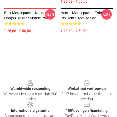
€ 26,68 - € 50,50
Butt Mousepads – Kaede
Hentai Mousepads – Tohsaka
-20%
-20%
Honjou 3D Butt Mouse Pad
Rin Hentai Mouse Pad
€ 26,68 - € 50,50
€ 26,68 - € 50,50
Footer
Wereldwijde verzending
Winkel met vertrouwen
Wij verzenden naar meer dan 200
24/7 beschermd van klikken tot
landen
levering
Internationale garantie
100% veilige afhandeling
Aangeboden in het gebruiksland
PayPal / MasterCard / Visa