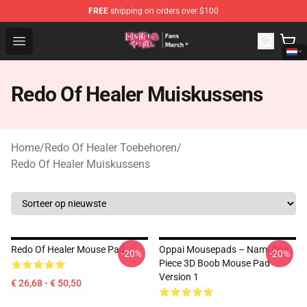
FREE
shipping on orders over $100
Redo Of Healer Store - Official Redo Of Healer Merchand
Open menu
Redo Of Healer Muiskussens
Home
/
Redo Of Healer Toebehoren
/
Redo Of Healer Muiskussens
Redo Of Healer Mouse Pad
Oppai Mousepads – Nami One
-20%
-20%
Piece 3D Boob Mouse Pad
Version 1
€ 26,68 - € 50,50