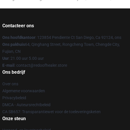
Contacteer ons
Ons hoofdkantoor
: 123854 Pendiente Ct San Diego, Ca 92124, ons
Ons pakhuis
64, Qinghang Street, Rongcheng Town, Chengde City,
Fujian, CN
Uur
: 21.00 uur 5.00 uur
E-mail
: contact@redoofhealer.store
Ons bedrijf
Over ons
Algemene voorwaarden
Privacybeleid
DMCA - Auteursrechtbeleid
CA SB657: Transparantiewet voor de toeleveringsketen
Onze steun