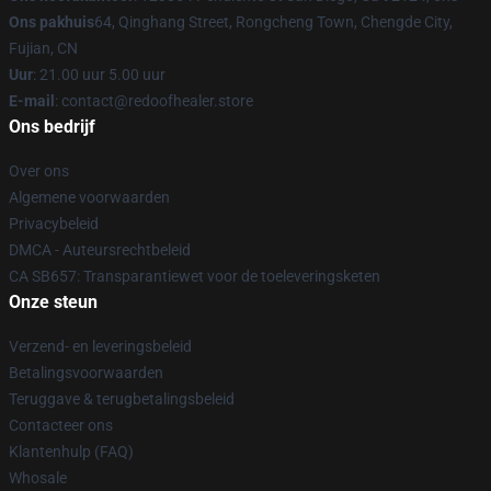
Ons pakhuis
64, Qinghang Street, Rongcheng Town, Chengde City,
Fujian, CN
Uur
: 21.00 uur 5.00 uur
E-mail
: contact@redoofhealer.store
Ons bedrijf
Over ons
Algemene voorwaarden
Privacybeleid
DMCA - Auteursrechtbeleid
CA SB657: Transparantiewet voor de toeleveringsketen
Onze steun
Verzend- en leveringsbeleid
Betalingsvoorwaarden
Teruggave & terugbetalingsbeleid
Contacteer ons
Klantenhulp (FAQ)
Whosale