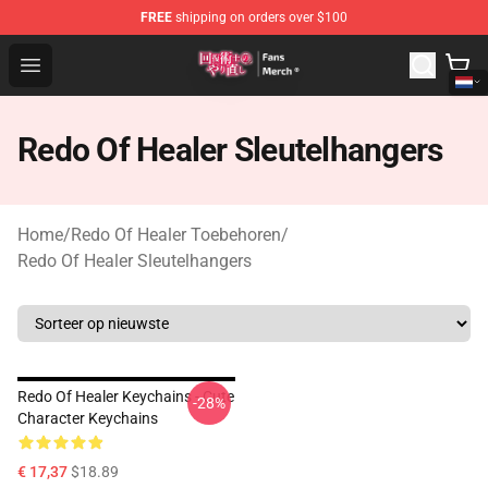
FREE
shipping on orders over $100
Redo Of Healer Store - Official Redo Of Healer Merchand
Open menu
Redo Of Healer Sleutelhangers
Home
/
Redo Of Healer Toebehoren
/
Redo Of Healer Sleutelhangers
Redo Of Healer Keychains - Cute
-28%
Character Keychains
€ 17,37
$18.89