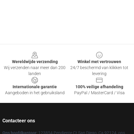
Footer
Wereldwijde verzending
Winkel met vertrouwen
Wij verzenden naar meer dan 200
24/7 beschermd van klikken tot
landen
levering
Internationale garantie
100% veilige afhandeling
Aangeboden in het gebruiksland
PayPal / MasterCard / Visa
Contacteer ons
Ons hoofdkantoor
: 123854 Pendiente Ct San Diego, Ca 92124, ons