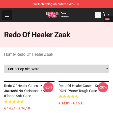
FREE
shipping on orders over $100
Redo Of Healer Store - Official Redo Of Healer Merchand
Open menu
Redo Of Healer Zaak
Home
/
Redo Of Healer Zaak
Redo Of Healer Cases - Kaifuku
Redo Of Healer Cases - Keyraga
-20%
-20%
Jutsushi No Yarinaoshi : Anime
ROH IPhone Tough Case
IPhone Soft Case
€ 14,81 - € 16,10
€ 14,81 - € 16,10