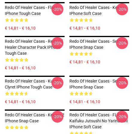
Redo Of Healer Cases - Flare
Redo Of Healer Cases - Keyaru
-20%
-20%
IPhone Tough Case
IPhone Soft Case
€ 14,81 - € 16,10
€ 14,81 - € 16,10
Redo Of Healer Cases - Redo Of
Redo Of Healer Cases - Setsuna
-20%
-20%
Healer Character Pack IPhone
IPhone Snap Case
Tough Case
€ 14,81 - € 16,10
€ 14,81 - € 16,10
Redo Of Healer Cases - Kureha
Redo Of Healer Cases - Setsuna
-20%
-20%
Clyret IPhone Tough Case
IPhone Snap Case
€ 14,81 - € 16,10
€ 14,81 - € 16,10
Redo Of Healer Cases - Keyaru 2
Redo Of Healer Cases - FLARE
-20%
-20%
IPhone Snap Case
Kaifuku Jutsushi No Yarinaoshi
IPhone Soft Case