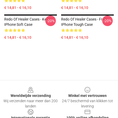
€ 14,81 - € 16,10
€ 14,81 - € 16,10
Redo Of Healer Cases - Keyaru
Redo Of Healer Cases - Freia
-20%
-20%
IPhone Soft Case
IPhone Tough Case
€ 14,81 - € 16,10
€ 14,81 - € 16,10
Footer
Wereldwijde verzending
Winkel met vertrouwen
Wij verzenden naar meer dan 200
24/7 beschermd van klikken tot
landen
levering
Internationale garantie
100% veilige afhandeling