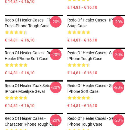
€ 14,81 - € 16,10
€ 14,81 - € 16,10
Redo Of Healer Cases - Flare /
Redo Of Healer Cases - IPhone
-20%
-20%
Freia IPhone Tough Case
Snap Case
€ 14,81 - € 16,10
€ 14,81 - € 16,10
Redo Of Healer Cases - Redo Of
Redo Of Healer Cases - Setsuna
-20%
-20%
Healer IPhone Soft Case
IPhone Tough Case
€ 14,81 - € 16,10
€ 14,81 - € 16,10
Redo Of Healer Zaak Setsuna
Redo Of Healer Cases - Setsuna
-20%
-20%
IPhone Moeilijke Geval
IPhone Soft Case
€ 14,81 - € 16,10
€ 14,81 - € 16,10
Redo Of Healer Cases -
Redo Of Healer Cases - Setsuna
-20%
-20%
Character IPhone Tough Case
IPhone Tough Case