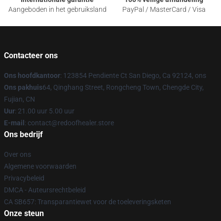
Aangeboden in het gebruiksland
PayPal / MasterCard / Visa
Contacteer ons
Ons hoofdkantoor
: 123854 Pendiente Ct San Diego, Ca 92124, ons
Ons pakhuis
64, Qinghang Street, Rongcheng Town, Chengde City,
Fujian, CN
Uur
: 21.00 uur 5.00 uur
E-mail
: contact@redoofhealer.store
Ons bedrijf
Over ons
Algemene voorwaarden
Privacybeleid
DMCA - Auteursrechtbeleid
CA SB657: Transparantiewet voor de toeleveringsketen
Onze steun