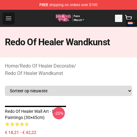
FREE
shipping on orders over $100
Redo Of Healer Store - Official Redo Of Healer Merchand
Open menu
Redo Of Healer Wandkunst
Home
/
Redo Of Healer Decoratie
/
Redo Of Healer Wandkunst
Redo Of Healer Wall Art - Decor
-20%
Paintings (30×45cm)
€ 18,21 - € 42,22