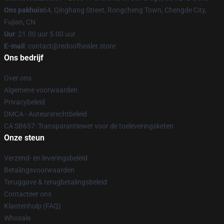
Ons pakhuis
64, Qinghang Street, Rongcheng Town, Chengde City,
Fujian, CN
Uur
: 21.00 uur 5.00 uur
E-mail
: contact@redoofhealer.store
Ons bedrijf
Over ons
Algemene voorwaarden
Privacybeleid
DMCA - Auteursrechtbeleid
CA SB657: Transparantiewet voor de toeleveringsketen
Onze steun
Verzend- en leveringsbeleid
Betalingsvoorwaarden
Teruggave & terugbetalingsbeleid
Contacteer ons
Klantenhulp (FAQ)
Whosale