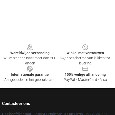
Footer
Wereldwijde verzending
Winkel met vertrouwen
Wij verzenden naar meer dan 200
24/7 beschermd van klikken tot
landen
levering
Internationale garantie
100% veilige afhandeling
Aangeboden in het gebruiksland
PayPal / MasterCard / Visa
Contacteer ons
Ons hoofdkantoor
: 123854 Pendiente Ct San Diego, Ca 92124, ons