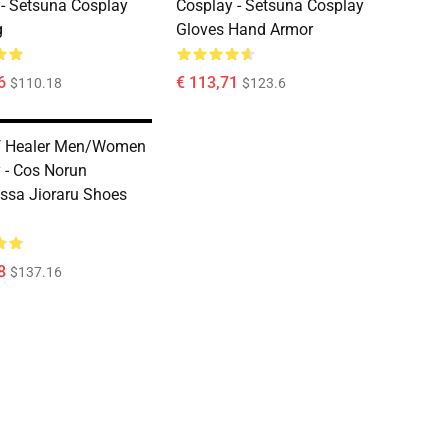
- Setsuna Cosplay
Cosplay - Setsuna Cosplay
g
Gloves Hand Armor
6
€ 113,71
$110.18
$123.6
f Healer Men/Women
 - Cos Norun
issa Jioraru Shoes
8
$137.16