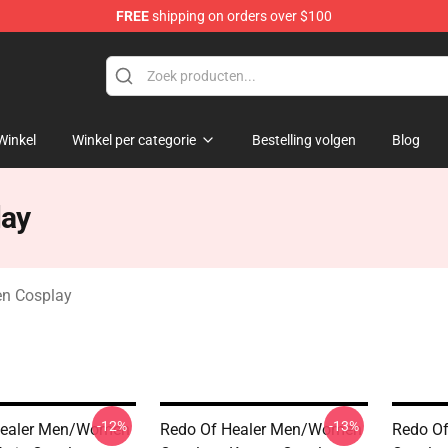
FREE
shipping on orders over $100
ndise Shop
Winkel
Winkel per categorie
Bestelling volgen
Blog
lay
en Cosplay
-12%
-13%
Healer Men/Women
Redo Of Healer Men/Women
Redo O