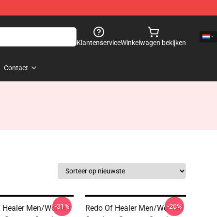
Klantenservice
Winkelwagen bekijken
Contact
-31%
-20%
f Healer Men/Women
Redo Of Healer Men/Women