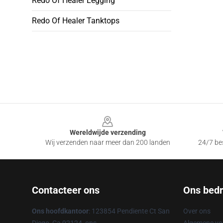
Redo Of Healer Legging
Redo Of Healer Tanktops
Footer
Wereldwijde verzending
Wij verzenden naar meer dan 200 landen
24/7 bes
Contacteer ons
Ons bedri
Ons hoofdkantoor
: 123854 Pendiente Ct San
Over ons