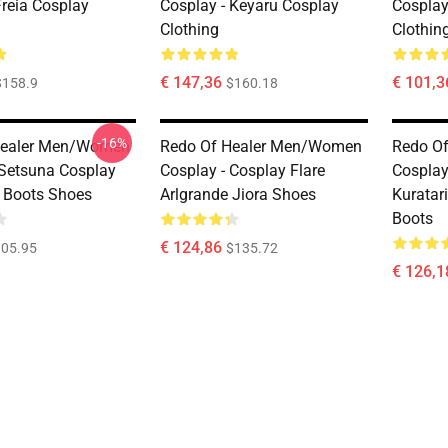
Freia Cosplay
Cosplay - Keyaru Cosplay
Cosplay
Clothing
Clothin
€ 147,36
€ 101,3
$158.9
$160.18
-16%
Healer Men/Women
Redo Of Healer Men/Women
Redo O
 Setsuna Cosplay
Cosplay - Cosplay Flare
Cosplay
 Boots Shoes
Arlgrande Jiora Shoes
Kuratar
Boots
€ 124,86
05.95
$135.72
€ 126,1