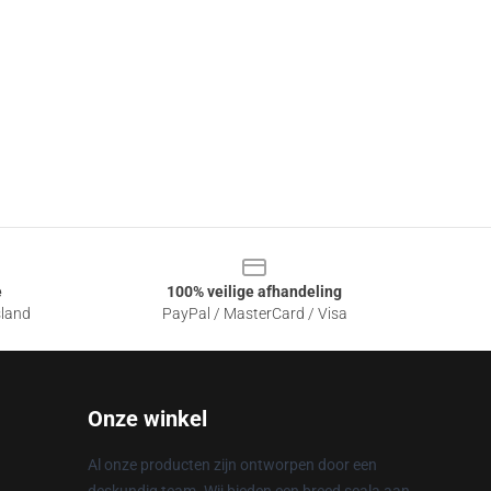
e
100% veilige afhandeling
sland
PayPal / MasterCard / Visa
Onze winkel
Al onze producten zijn ontworpen door een