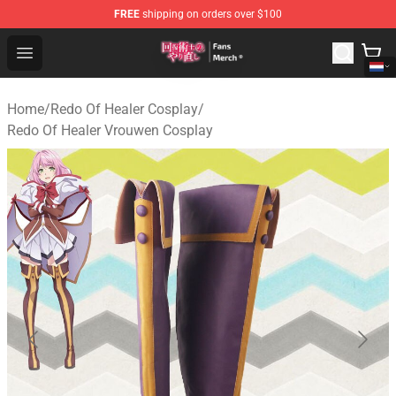
FREE
shipping on orders over $100
Redo Of Healer Store - Official Redo Of Healer Merchand
Open menu
Home
/
Redo Of Healer Cosplay
/
Redo Of Healer Vrouwen Cosplay