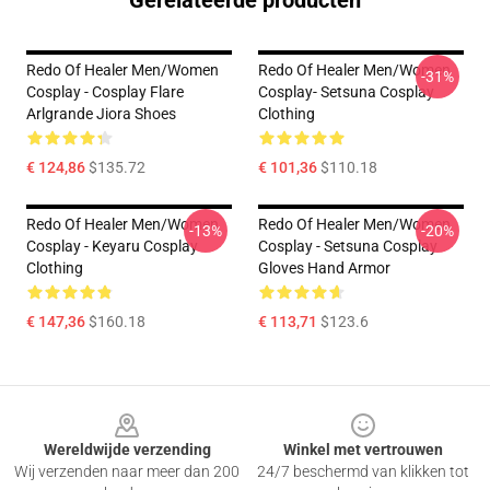
Gerelateerde producten
Redo Of Healer Men/Women
Redo Of Healer Men/Women
-31%
Cosplay - Cosplay Flare
Cosplay- Setsuna Cosplay
Arlgrande Jiora Shoes
Clothing
€ 124,86
$135.72
€ 101,36
$110.18
Redo Of Healer Men/Women
Redo Of Healer Men/Women
-13%
-20%
Cosplay - Keyaru Cosplay
Cosplay - Setsuna Cosplay
Clothing
Gloves Hand Armor
€ 147,36
$160.18
€ 113,71
$123.6
Footer
Wereldwijde verzending
Winkel met vertrouwen
Wij verzenden naar meer dan 200
24/7 beschermd van klikken tot