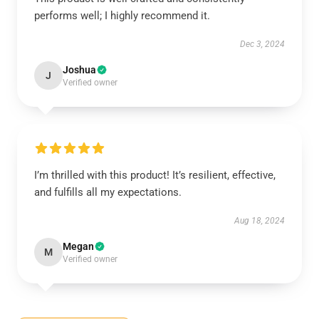
performs well; I highly recommend it.
Dec 3, 2024
Joshua
J
Verified owner
I’m thrilled with this product! It’s resilient, effective,
and fulfills all my expectations.
Aug 18, 2024
Megan
M
Verified owner