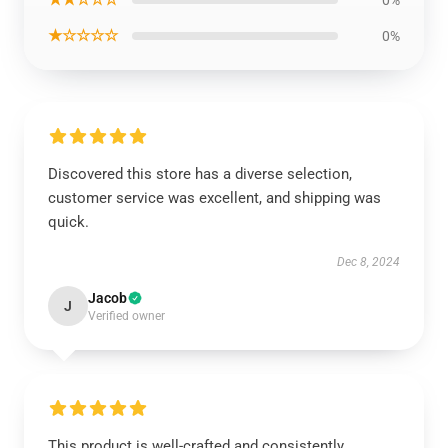
0%
★☆☆☆☆
0%
Discovered this store has a diverse selection,
customer service was excellent, and shipping was
quick.
Dec 8, 2024
Jacob
J
Verified owner
This product is well-crafted and consistently