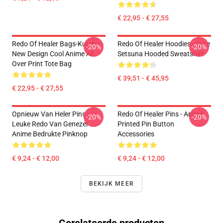
€ 22,95 - € 27,55
Redo Of Healer Bags-Kureha -
Redo Of Healer Hoodies - Cute
-20%
-20%
New Design Cool Anime All
Setsuna Hooded Sweatshirt
Over Print Tote Bag
€ 39,51 - € 45,95
€ 22,95 - € 27,55
Opnieuw Van Heler Pins -
Redo Of Healer Pins - Anime
-20%
-20%
Leuke Redo Van Genezer
Printed Pin Button
Anime Bedrukte Pinknop
Accessories
€ 9,24 - € 12,00
€ 9,24 - € 12,00
BEKIJK MEER