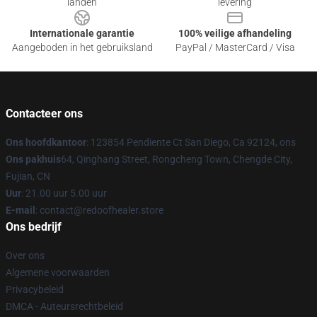
landen
levering
Internationale garantie
100% veilige afhandeling
Aangeboden in het gebruiksland
PayPal / MasterCard / Visa
Contacteer ons
Ons hoofdkantoor
: 123854 Pendiente Ct San Diego, Ca 92124, ons
Ons pakhuis
64, Qinghang Street, Rongcheng Town, Chengde City,
Fujian, CN
Uur
: 21.00 uur 5.00 uur
E-mail
: contact@redoofhealer.store
Ons bedrijf
Over ons
Algemene voorwaarden
Privacybeleid
DMCA - Auteursrechtbeleid