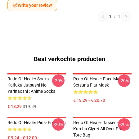
Write your review
1
/
1
Best verkochte producten
Redo Of Healer Socks -
Redo Of Healer Face Masks -
-20%
-20%
Kaifuku Jutsushi No
Setsuna Flat Mask
Yarinaoshi : Anime Socks
€ 18,29 - € 20,70
€ 18,29
$19.89
Redo Of Healer Pins- Freya Pin
Redo Of Healer Tassen-
-20%
-20%
Kureha Clyret All Over Print
Tote Bag
€ 9,24 - € 12,00