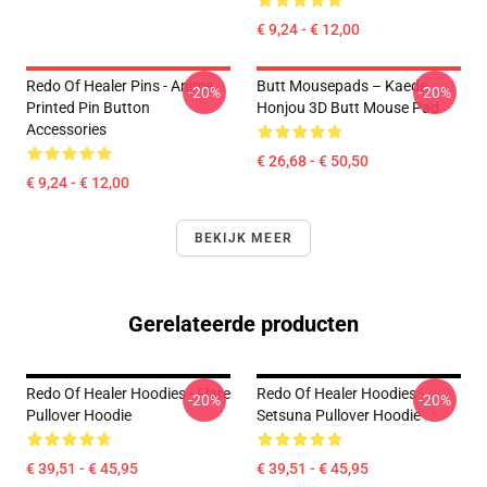
€ 9,24 - € 12,00
Redo Of Healer Pins - Anime
Butt Mousepads – Kaede
-20%
-20%
Printed Pin Button
Honjou 3D Butt Mouse Pad
Accessories
€ 26,68 - € 50,50
€ 9,24 - € 12,00
BEKIJK MEER
Gerelateerde producten
Redo Of Healer Hoodies - Flare
Redo Of Healer Hoodies -
-20%
-20%
Pullover Hoodie
Setsuna Pullover Hoodie
€ 39,51 - € 45,95
€ 39,51 - € 45,95