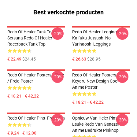
Best verkochte producten
Redo Of Healer Tank Tops -
Redo Of Healer Leggings -
-20%
-20%
Setsuna Redo Of Healer
Kaifuku Jutsushi No
Racerback Tank Top
Yarinaoshi Leggings
€ 22,49
$24.45
€ 26,63
$28.95
Redo Of Healer Posters - Flare
Redo Of Healer Posters -
-20%
-20%
/ Freia Poster
Keyaru New Design Cool
Anime Poster
€ 18,21 - € 42,22
€ 18,21 - € 42,22
Redo Of Healer Pins- Freya Pin
Opnieuw Van Heler Pins -
-20%
-20%
Leuke Redo Van Genezer
Anime Bedrukte Pinknop
€ 9,24 - € 12,00