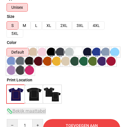
Unisex
Size
S
M
L
XL
2XL
3XL
4XL
5XL
Color
Default
Print Location
Bekijk maattabel
Quantity
TOEVOEGEN AAN