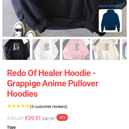
blank template
Redo Of Healer Hoodie -
Grappige Anime Pullover
Hoodies
(5 customer reviews)
€49.39
€39.51
-20%
$42.95
Type