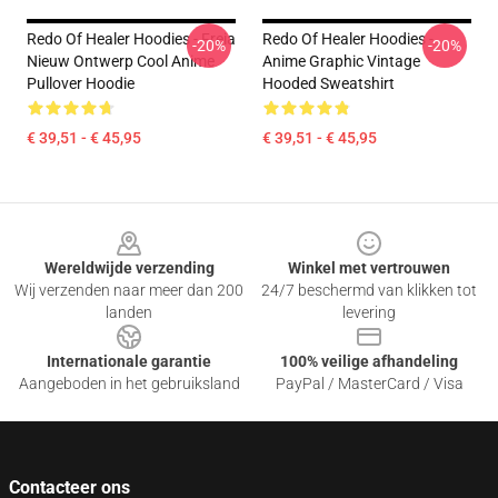
Redo Of Healer Hoodies - Freia
Redo Of Healer Hoodies -
-20%
-20%
Nieuw Ontwerp Cool Anime
Anime Graphic Vintage
Pullover Hoodie
Hooded Sweatshirt
€ 39,51 - € 45,95
€ 39,51 - € 45,95
Footer
Wereldwijde verzending
Winkel met vertrouwen
Wij verzenden naar meer dan 200
24/7 beschermd van klikken tot
landen
levering
Internationale garantie
100% veilige afhandeling
Aangeboden in het gebruiksland
PayPal / MasterCard / Visa
Contacteer ons