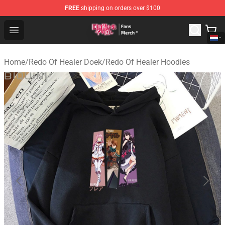
FREE
shipping on orders over $100
Redo Of Healer Store - Official Redo Of Healer Merchand
Open menu
Home
/
Redo Of Healer Doek
/
Redo Of Healer Hoodies