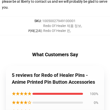
please be at liberty to contact us and we will probably be glad to serve
you.
SKU
:
10050027949100001
Redo Of Healer 제품 정보
,
카테고리
:
Redo Of Healer 핀
,
What Customers Say
5 reviews for Redo of Healer Pins -
Anime Printed Pin Button Accessories
★★★★★
100%
★★★★☆
0%