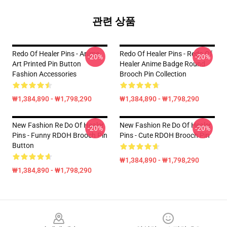
관련 상품
Redo Of Healer Pins - Anime
Redo Of Healer Pins - Redo Of
-20%
-20%
Art Printed Pin Button
Healer Anime Badge Round
Fashion Accessories
Brooch Pin Collection
₩1,384,890 - ₩1,798,290
₩1,384,890 - ₩1,798,290
New Fashion Re Do Of Healer
New Fashion Re Do Of Healer
-20%
-20%
Pins - Funny RDOH Brooch Pin
Pins - Cute RDOH Brooch Pin
Button
₩1,384,890 - ₩1,798,290
₩1,384,890 - ₩1,798,290
Footer