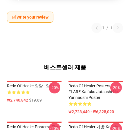
Write your review
1
/
1
베스트셀러 제품
Redo Of Healer 양말 - 양말
Redo Of Healer Posters -
-20%
-20%
FLARE Kaifuku Jutsushi No
Yarinaoshi Poster
₩2,740,842
$19.89
₩2,728,440 - ₩6,325,020
Redo Of Healer Posters - Flare
Redo Of Healer 가방-Kaifuku
-20%
-20%