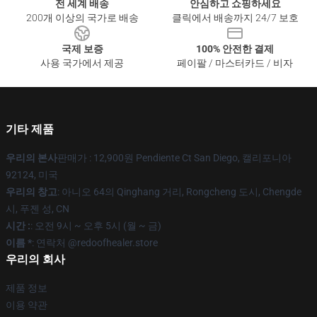
전 세계 배송
안심하고 쇼핑하세요
200개 이상의 국가로 배송
클릭에서 배송까지 24/7 보호
국제 보증
100% 안전한 결제
사용 국가에서 제공
페이팔 / 마스터카드 / 비자
기타 제품
우리의 본사
판매가 : 12,900원 Pendiente Ct San Diego, 캘리포니아
92124, 미국
우리의 창고
: 아니오 64의 Qinghang 거리, Rongcheng 도시, Chengde
시, 푸젠 성, CN
시간 :
: 오전 9시 ~ 오후 5시 (월 ~ 금)
이름 *
: 연락처 @redoofhealer.store
우리의 회사
제품 정보
이용 약관