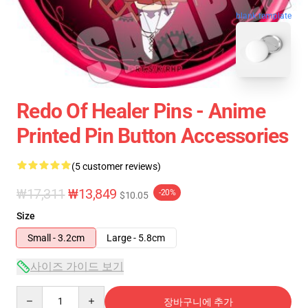
blank template
Redo Of Healer Pins - Anime
Printed Pin Button Accessories
(5 customer reviews)
₩17,311
₩13,849
-20%
$10.05
Size
Small - 3.2cm
Large - 5.8cm
사이즈 가이드 보기
Quantity
장바구니에 추가