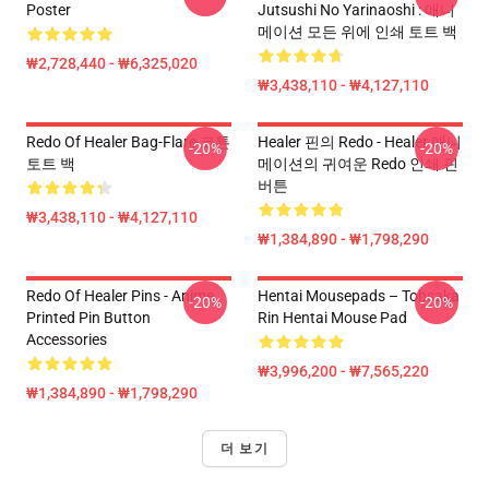
Poster
Jutsushi No Yarinaoshi : 애니
메이션 모든 위에 인쇄 토트 백
₩2,728,440 - ₩6,325,020
₩3,438,110 - ₩4,127,110
Redo Of Healer Bag-Flare 코튼
Healer 핀의 Redo - Healer 애니
-20%
-20%
토트 백
메이션의 귀여운 Redo 인쇄 핀
버튼
₩3,438,110 - ₩4,127,110
₩1,384,890 - ₩1,798,290
Redo Of Healer Pins - Anime
Hentai Mousepads – Tohsaka
-20%
-20%
Printed Pin Button
Rin Hentai Mouse Pad
Accessories
₩3,996,200 - ₩7,565,220
₩1,384,890 - ₩1,798,290
더 보기