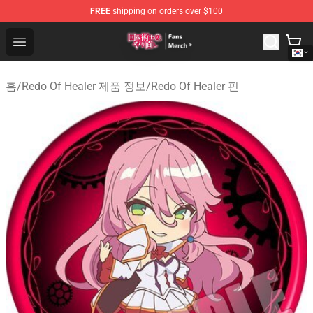
FREE
shipping on orders over $100
Redo Of Healer Store - Official Redo Of Healer Merchand
Open menu
홈
/
Redo Of Healer 제품 정보
/
Redo Of Healer 핀