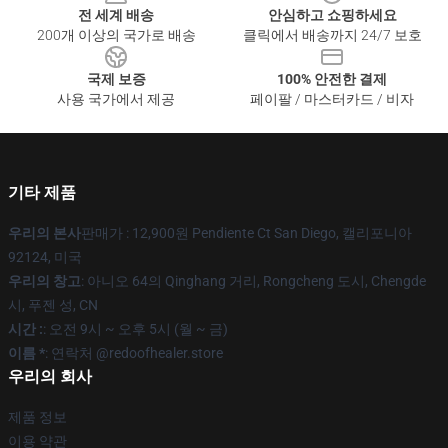
전 세계 배송
안심하고 쇼핑하세요
200개 이상의 국가로 배송
클릭에서 배송까지 24/7 보호
국제 보증
100% 안전한 결제
사용 국가에서 제공
페이팔 / 마스터카드 / 비자
기타 제품
우리의 본사
판매가 : 12,900원 Pendiente Ct San Diego, 캘리포니아
92124, 미국
우리의 창고
: 아니오 64의 Qinghang 거리, Rongcheng 도시, Chengde
시, 푸젠 성, CN
시간 :
: 오전 9시 ~ 오후 5시 (월 ~ 금)
이름 *
: 연락처 @redoofhealer.store
우리의 회사
제품 정보
이용 약관