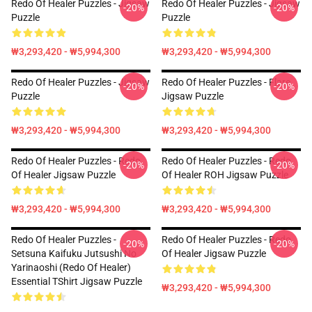
Redo Of Healer Puzzles - Jigsaw
Redo Of Healer Puzzles - Jigsaw
-20%
-20%
Puzzle
Puzzle
₩3,293,420 - ₩5,994,300
₩3,293,420 - ₩5,994,300
Redo Of Healer Puzzles - Jigsaw
Redo Of Healer Puzzles - Flare
-20%
-20%
Puzzle
Jigsaw Puzzle
₩3,293,420 - ₩5,994,300
₩3,293,420 - ₩5,994,300
Redo Of Healer Puzzles - Redo
Redo Of Healer Puzzles - Redo
-20%
-20%
Of Healer Jigsaw Puzzle
Of Healer ROH Jigsaw Puzzle
₩3,293,420 - ₩5,994,300
₩3,293,420 - ₩5,994,300
Redo Of Healer Puzzles -
Redo Of Healer Puzzles - Redo
-20%
-20%
Setsuna Kaifuku Jutsushi No
Of Healer Jigsaw Puzzle
Yarinaoshi (Redo Of Healer)
Essential TShirt Jigsaw Puzzle
₩3,293,420 - ₩5,994,300