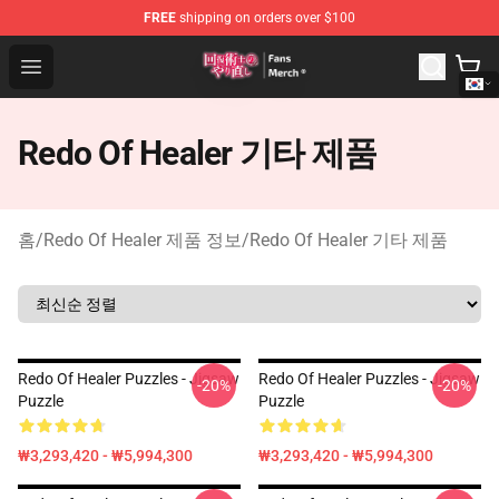
FREE
shipping on orders over $100
Redo Of Healer Store - Official Redo Of Healer Merchand
Open menu
Redo Of Healer 기타 제품
홈
/
Redo Of Healer 제품 정보
/
Redo Of Healer 기타 제품
Redo Of Healer Puzzles - Jigsaw
Redo Of Healer Puzzles - Jigsaw
-20%
-20%
Puzzle
Puzzle
₩3,293,420 - ₩5,994,300
₩3,293,420 - ₩5,994,300