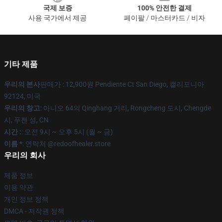
국제 보증
100% 안전한 결제
사용 국가에서 제공
페이팔 / 마스터카드 / 비자
기타 제품
우리의 본사
판매가 : 12,900원 Pendiente Ct San Diego, 캘리포니아
92124, 미국
우리의 창고
: 아니오 64의 Qinghang 거리, Rongcheng 도시, Chengde
시, 푸젠 성, CN
시간 :
: 오전 9시 ~ 오후 5시 (월 ~ 금)
이름 *
: 연락처 @redoofhealer.store
우리의 회사
제품 정보
이용 약관
개인 정보 정책
DMCA - 저작권 정책