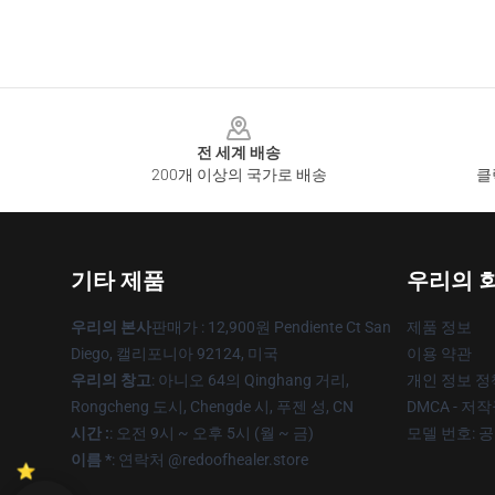
Footer
전 세계 배송
200개 이상의 국가로 배송
클
기타 제품
우리의 
우리의 본사
판매가 : 12,900원 Pendiente Ct San
제품 정보
Diego, 캘리포니아 92124, 미국
이용 약관
우리의 창고
: 아니오 64의 Qinghang 거리,
개인 정보 정
Rongcheng 도시, Chengde 시, 푸젠 성, CN
DMCA - 저
시간 :
: 오전 9시 ~ 오후 5시 (월 ~ 금)
모델 번호: 
이름 *
: 연락처 @redoofhealer.store