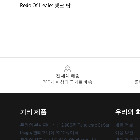
Redo Of Healer 탱크 탑
Footer
전 세계 배송
200개 이상의 국가로 배송
클
기타 제품
우리의 
우리의 본사
판매가 : 12,900원 Pendiente Ct San
제품 정보
Diego, 캘리포니아 92124, 미국
이용 약관