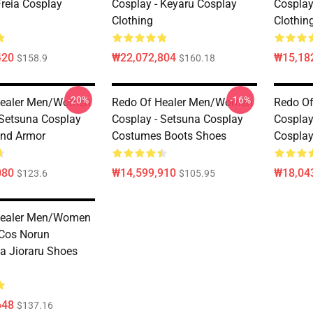
Freia Cosplay
Cosplay - Keyaru Cosplay
Cosplay
Clothing
Clothin
420
₩22,072,804
₩15,18
$158.9
$160.18
-20%
-16%
Healer Men/Women
Redo Of Healer Men/Women
Redo O
 Setsuna Cosplay
Cosplay - Setsuna Cosplay
Cosplay
and Armor
Costumes Boots Shoes
Cosplay
080
₩14,599,910
₩18,043
$123.6
$105.95
Healer Men/Women
 Cos Norun
sa Jioraru Shoes
648
$137.16