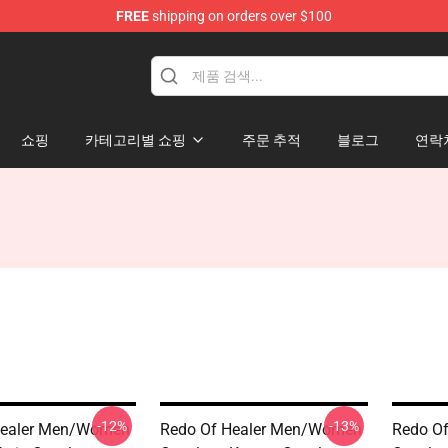
FREE
shipping on orders over $100
ndise Shop
쇼핑
카테고리별 쇼핑
주문 추적
블로그
연락
-12%
-13%
Healer Men/Women
Redo Of Healer Men/Women
Redo O