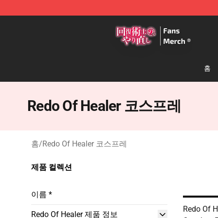
Redo Of Healer Store - Official Redo Of Healer Mercha
홈
Redo Of Healer 코스프레
홈
/
Redo Of Healer 코스프레
제품 컬렉션
이름 *
Redo Of 
Redo Of Healer 제품 정보