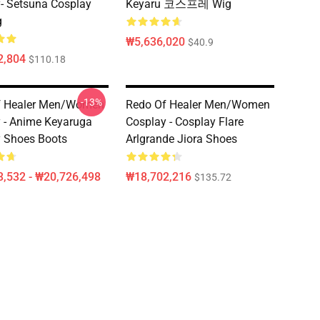
- Setsuna Cosplay
Keyaru 코스프레 Wig
g
₩5,636,020
$40.9
2,804
$110.18
-13%
f Healer Men/Women
Redo Of Healer Men/Women
 - Anime Keyaruga
Cosplay - Cosplay Flare
 Shoes Boots
Arlgrande Jiora Shoes
,532 - ₩20,726,498
₩18,702,216
$135.72