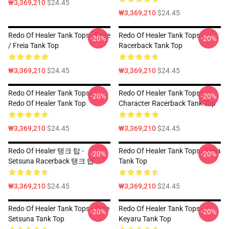
₩3,369,210
$24.45
₩3,369,210
$24.45
Redo Of Healer Tank Tops - Flare
Redo Of Healer Tank Tops -
-20%
-20%
/ Freia Tank Top
Racerback Tank Top
₩3,369,210
$24.45
₩3,369,210
$24.45
Redo Of Healer Tank Tops -
Redo Of Healer Tank Tops -
-20%
-20%
Redo Of Healer Tank Top
Character Racerback Tank Top
₩3,369,210
$24.45
₩3,369,210
$24.45
Redo Of Healer 탱크 탑 -
Redo Of Healer Tank Tops - Freia
-20%
-20%
Setsuna Racerback 탱크 탑
Tank Top
₩3,369,210
$24.45
₩3,369,210
$24.45
Redo Of Healer Tank Tops - Cute
Redo Of Healer Tank Tops -
-20%
-20%
Setsuna Tank Top
Keyaru Tank Top