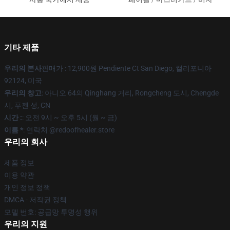
기타 제품
우리의 본사
판매가 : 12,900원 Pendiente Ct San Diego, 캘리포니아
92124, 미국
우리의 창고
: 아니오 64의 Qinghang 거리, Rongcheng 도시, Chengde
시, 푸젠 성, CN
시간 :
: 오전 9시 ~ 오후 5시 (월 ~ 금)
이름 *
: 연락처 @redoofhealer.store
우리의 회사
제품 정보
이용 약관
개인 정보 정책
DMCA - 저작권 정책
모델 번호: 공급망 투명성 행위
우리의 지원