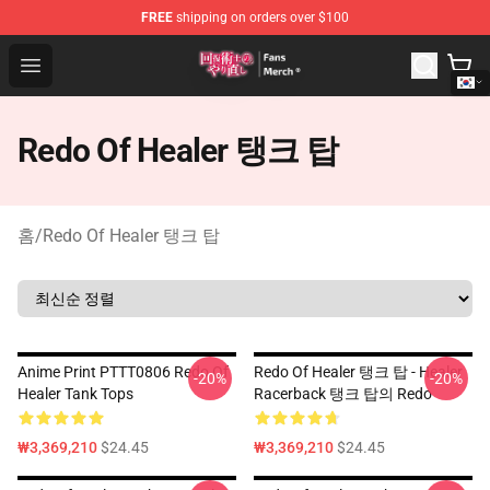
FREE
shipping on orders over $100
Redo Of Healer Store - Official Redo Of Healer Merchand
Open menu
Redo Of Healer 탱크 탑
홈
/
Redo Of Healer 탱크 탑
Anime Print PTTT0806 Redo Of
Redo Of Healer 탱크 탑 - Healer
-20%
-20%
Healer Tank Tops
Racerback 탱크 탑의 Redo
₩3,369,210
$24.45
₩3,369,210
$24.45