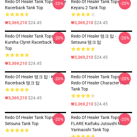
Redo Of Healer Tank Tops - Flare
Redo Of Healer Tank Tops -
-20%
-20%
Racerback Tank Top
Keyaru 2 Tank Top
₩3,369,210
$24.45
₩3,369,210
$24.45
Redo Of Healer Tank Tops -
Redo Of Healer 탱크 탑 -
-20%
-20%
Kureha Clyret Racerback Tank
Setsuna 탱크 탑
Top
₩3,369,210
$24.45
₩3,369,210
$24.45
Redo Of Healer 탱크 탑 - Keyaru
Redo Of Healer Tank Tops -
-20%
-20%
Racerback 탱크 탑
Redo Of Healer Character Pack
Tank Top
₩3,369,210
$24.45
₩3,369,210
$24.45
Redo Of Healer Tank Tops -
Redo Of Healer Tank Tops -
-20%
-20%
Setsuna Tank Top
FLARE Kaifuku Jutsushi No
Yarinaoshi Tank Top