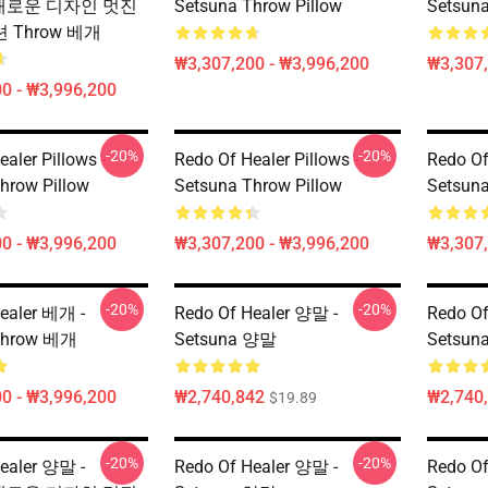
a 새로운 디자인 멋진
Setsuna Throw Pillow
Setsuna
Throw 베개
₩3,307,200 - ₩3,996,200
₩3,307,
0 - ₩3,996,200
-20%
-20%
aler Pillows -
Redo Of Healer Pillows -
Redo Of
hrow Pillow
Setsuna Throw Pillow
Setsuna
0 - ₩3,996,200
₩3,307,200 - ₩3,996,200
₩3,307,
-20%
-20%
ealer 베개 -
Redo Of Healer 양말 -
Redo Of
Throw 베개
Setsuna 양말
Setsun
0 - ₩3,996,200
₩2,740,842
₩2,740
$19.89
-20%
-20%
ealer 양말 -
Redo Of Healer 양말 -
Redo Of