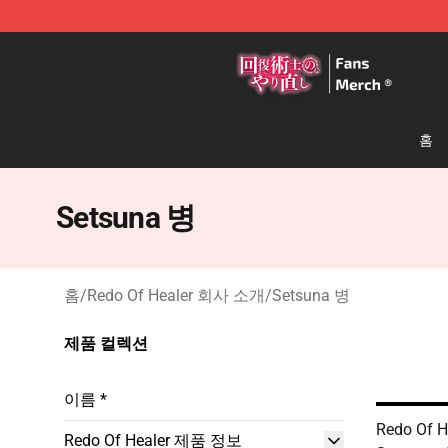
Redo Of Healer Store - Official Redo Of Healer Mercha
홈
Setsuna 병
홈
/
Redo Of Healer 회사 소개
/
Setsuna 병
제품 컬렉션
이름 *
Redo Of H
Redo Of Healer 제품 정보