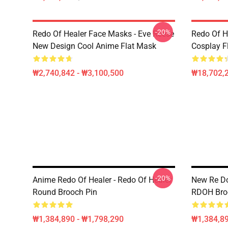
-20%
Redo Of Healer Face Masks - Eve Reese
Redo Of H
New Design Cool Anime Flat Mask
Cosplay F
₩2,740,842 - ₩3,100,500
₩18,702,
-20%
Anime Redo Of Healer - Redo Of Healer
New Re Do
Round Brooch Pin
RDOH Broo
₩1,384,890 - ₩1,798,290
₩1,384,89