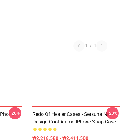
1
/
1
-20%
-20%
 IPhone
Redo Of Healer Cases - Setsuna New
Design Cool Anime IPhone Snap Case
₩2,218,580 - ₩2,411,500