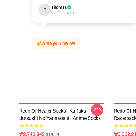
Thomas
T
Verified owner
Write your review
-20%
Redo Of Healer Socks - Kaifuku
Redo Of H
Jutsushi No Yarinaoshi : Anime Socks
Racerba
₩2,740,842
₩3,369,2
$19.89