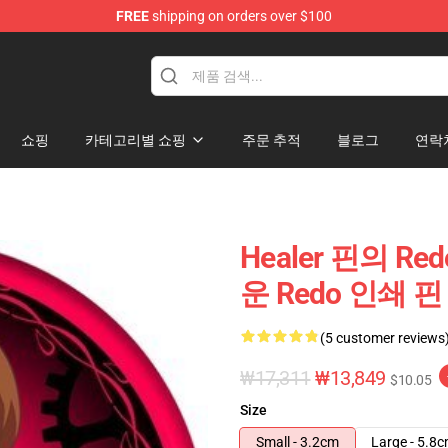
FREE
shipping on orders over $100
ndise Shop
쇼핑
카테고리별 쇼핑
주문 추적
블로그
연락
Healer 핀의 R
운 Redo 인쇄 
(5 customer reviews
₩17,311
₩13,849
$10.05
Size
Small - 3.2cm
Large - 5.8