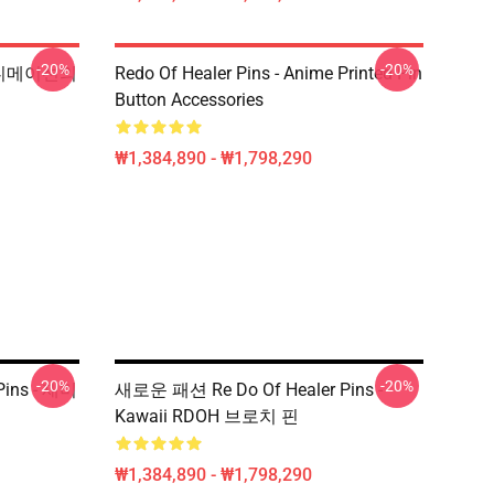
-20%
-20%
r 애니메이션의
Redo Of Healer Pins - Anime Printed Pin
Button Accessories
₩1,384,890 - ₩1,798,290
-20%
-20%
ins - 재미
새로운 패션 Re Do Of Healer Pins -
Kawaii RDOH 브로치 핀
₩1,384,890 - ₩1,798,290