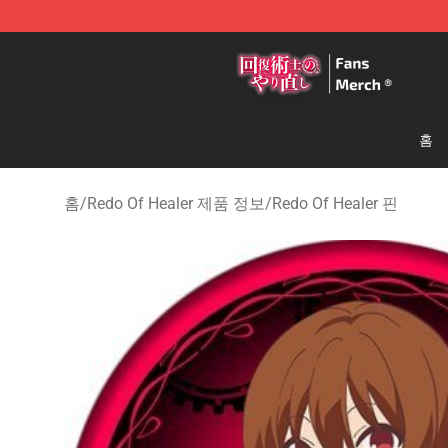
Redo Of Healer Store - Official Redo Of Healer Mercha
홈
홈
/
Redo Of Healer 제품 정보
/
Redo Of Healer 핀