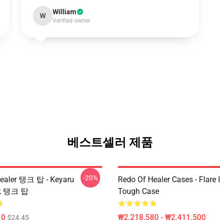
William
W
Verified owner
베스트셀러 제품
-20%
ealer 탱크 탑 - Keyaru
Redo Of Healer Cases - Flare
ck 탱크 탑
Tough Case
10
₩2,218,580 - ₩2,411,500
$24.45