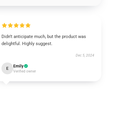
Didn’t anticipate much, but the product was
delightful. Highly suggest.
Dec 5, 2024
Emily
E
Verified owner