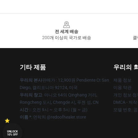
Footer
전 세계 배송
200개 이상의 국가로 배송
클
기타 제품
우리의 
우리의 본사
판매가 : 12,900원 Pendiente Ct San
제품 정보
Diego, 캘리포니아 92124, 미국
이용 약관
우리의 창고
: 아니오 64의 Qinghang 거리,
개인 정보 정
Rongcheng 도시, Chengde 시, 푸젠 성, CN
DMCA - 저
시간 :
: 오전 9시 ~ 오후 5시 (월 ~ 금)
모델 번호: 
이름 *
: 연락처 @redoofhealer.store
UNLOCK
10% OFF