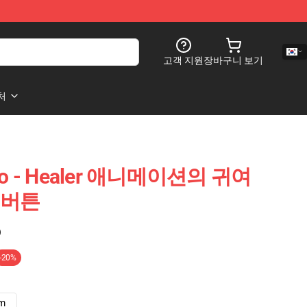
고객 지원
장바구니 보기
처
edo - Healer 애니메이션의 귀여
핀 버튼
)
-20%
cm