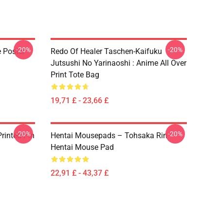
-20%
-20%
e Poster
Redo Of Healer Taschen-Kaifuku
Jutsushi No Yarinaoshi : Anime All Over
Print Tote Bag
19,71 £ - 23,66 £
-20%
-20%
rinted Pin
Hentai Mousepads – Tohsaka Rin
Hentai Mouse Pad
22,91 £ - 43,37 £