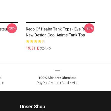
-20%
-20%
Setsuna
Redo Of Healer Tank Tops - Eve Reese
New Design Cool Anime Tank Top
19,31 £
$24.45
e
100% Sicherer Checkout
ten
PayPal / MasterCard / Visa
Unser Shop