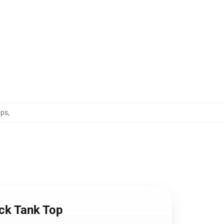
ops
,
ack Tank Top