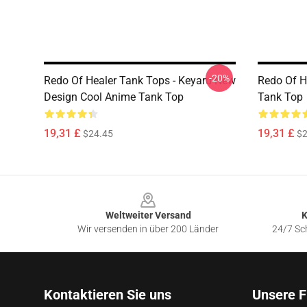
-20%
Redo Of Healer Tank Tops - Keyaru New
Redo Of H
Design Cool Anime Tank Top
Tank Top
19,31 £
19,31 £
$24.45
$2
Footer
Weltweiter Versand
K
Wir versenden in über 200 Länder
24/7 Sch
Kontaktieren Sie uns
Unsere F