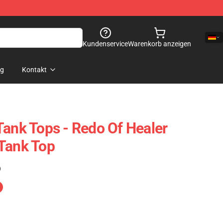
Kundenservice
Warenkorb anzeigen
og
Kontakt
Tank Tops - Redo Of Healer
Tank Top
)