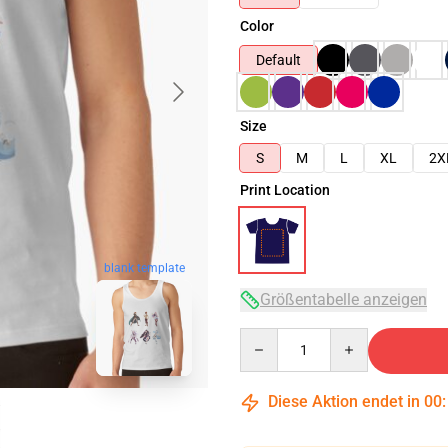
Color
Default
Size
S
M
L
XL
2X
Print Location
blank template
Größentabelle anzeigen
Quantity
Diese Aktion endet in
00