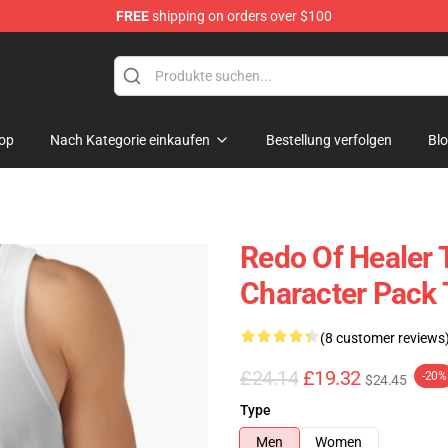
FREE
shipping on orders over $100
ndise Shop
op
Nach Kategorie einkaufen
Bestellung verfolgen
Bl
Redo Of Healer 
Character Pack 
(8 customer reviews
£24.14
£19.32
-20%
$24.45
Type
Men
Women