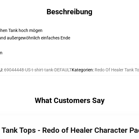
Beschreibung
ichen Tank hoch mögen
und außergewöhnlich einfaches Ende
en
U
:
69044448-US-t-shirt-tank-DEFAULT
Kategorien
:
Redo Of Healer Tank T
What Customers Say
r Tank Tops - Redo of Healer Character P