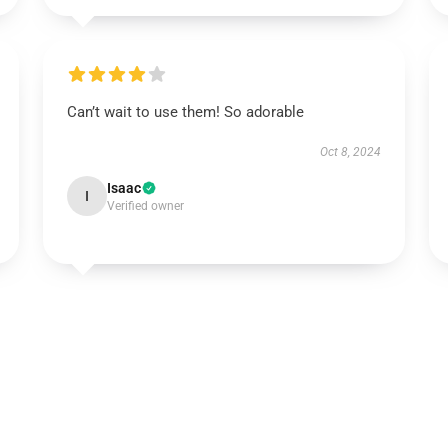
Can’t wait to use them! So adorable
Oct 8, 2024
Isaac
I
Verified owner