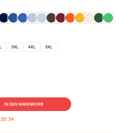
L
3XL
4XL
5XL
IN DEN WARENKORB
:
20
:
53