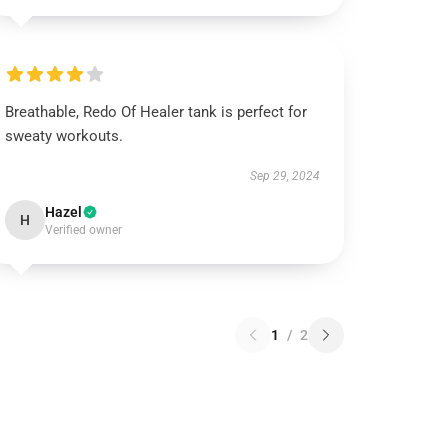
Breathable, Redo Of Healer tank is perfect for
sweaty workouts.
Sep 29, 2024
Hazel
H
Verified owner
1
/
2