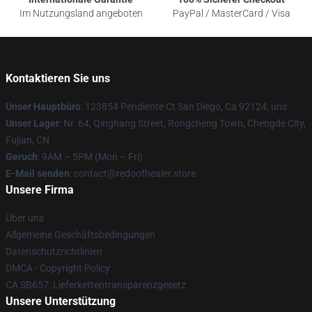
Im Nutzungsland angeboten
PayPal / MasterCard / Visa
Kontaktieren Sie uns
Unser Hauptbüro
: 123854 Pendiente Ct San Diego, Ca 92124, uns
Unser Lager
: Nr. 64, Qinghang Street, Rongcheng Town, Chengde City,
Fujian, CN
Geruch
: 9AM – 5PM (Mon – Fri)
E-Mail senden
: contact@redoofhealer.store
Unsere Firma
Über uns
Allgemeine Geschäftsbedingungen
Datenschutzrichtlinien
DMCA - Copyright Policy
CA SB657: Lieferkettentransparenzgesetz
Unsere Unterstützung