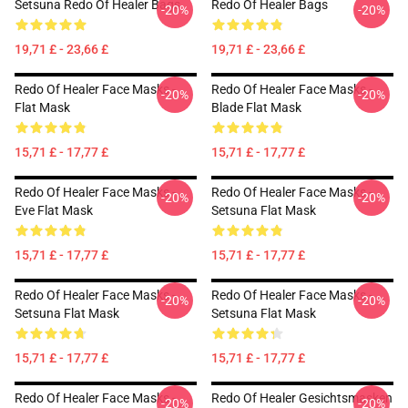
Setsuna Redo Of Healer Bags
Redo Of Healer Bags
-20%
-20%
19,71 £ - 23,66 £
19,71 £ - 23,66 £
Redo Of Healer Face Masks -
Redo Of Healer Face Masks -
-20%
-20%
Flat Mask
Blade Flat Mask
15,71 £ - 17,77 £
15,71 £ - 17,77 £
Redo Of Healer Face Masks -
Redo Of Healer Face Masks -
-20%
-20%
Eve Flat Mask
Setsuna Flat Mask
15,71 £ - 17,77 £
15,71 £ - 17,77 £
Redo Of Healer Face Masks -
Redo Of Healer Face Masks -
-20%
-20%
Setsuna Flat Mask
Setsuna Flat Mask
15,71 £ - 17,77 £
15,71 £ - 17,77 £
Redo Of Healer Face Masks -
Redo Of Healer Gesichtsmasken
-20%
-20%