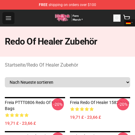
FREE
shipping on orders over $100
Redo Of Healer Store - Official Redo Of Healer Merchand
Open menu
Redo Of Healer Zubehör
Startseite
/
Redo Of Healer Zubehör
Freia PTTT0806 Redo Of Healer
Freia Redo Of Healer 1582 Bags
-20%
-20%
Bags
19,71 £ - 23,66 £
19,71 £ - 23,66 £