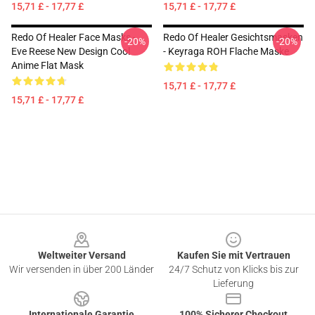
15,71 £ - 17,77 £
15,71 £ - 17,77 £
Redo Of Healer Face Masks -
Redo Of Healer Gesichtsmasken
-20%
-20%
Eve Reese New Design Cool
- Keyraga ROH Flache Maske
Anime Flat Mask
15,71 £ - 17,77 £
15,71 £ - 17,77 £
Footer
Weltweiter Versand
Kaufen Sie mit Vertrauen
Wir versenden in über 200 Länder
24/7 Schutz von Klicks bis zur
Lieferung
Internationale Garantie
100% Sicherer Checkout