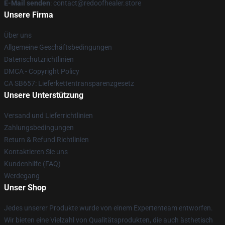
E-Mail senden
: contact@redoofhealer.store
Unsere Firma
Über uns
Allgemeine Geschäftsbedingungen
Datenschutzrichtlinien
DMCA - Copyright Policy
CA SB657: Lieferkettentransparenzgesetz
Unsere Unterstützung
Versand und Lieferrichtlinien
Zahlungsbedingungen
Return & Refund Richtlinien
Kontaktieren Sie uns
Kundenhilfe (FAQ)
Werdegang
Unser Shop
Jedes unserer Produkte wurde von einem Expertenteam entworfen.
Wir bieten eine Vielzahl von Qualitätsprodukten, die auch ästhetisch