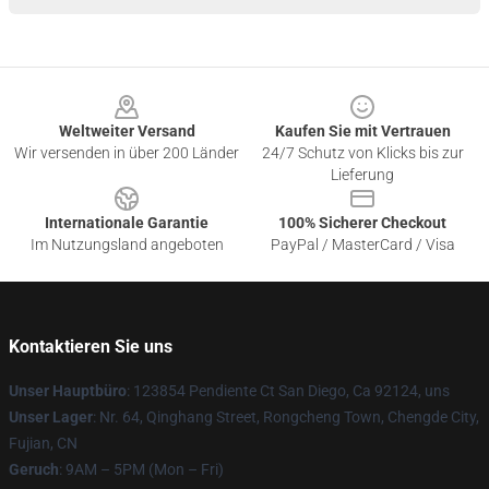
Footer
Weltweiter Versand
Kaufen Sie mit Vertrauen
Wir versenden in über 200 Länder
24/7 Schutz von Klicks bis zur
Lieferung
Internationale Garantie
100% Sicherer Checkout
Im Nutzungsland angeboten
PayPal / MasterCard / Visa
Kontaktieren Sie uns
Unser Hauptbüro
: 123854 Pendiente Ct San Diego, Ca 92124, uns
Unser Lager
: Nr. 64, Qinghang Street, Rongcheng Town, Chengde City,
Fujian, CN
Geruch
: 9AM – 5PM (Mon – Fri)