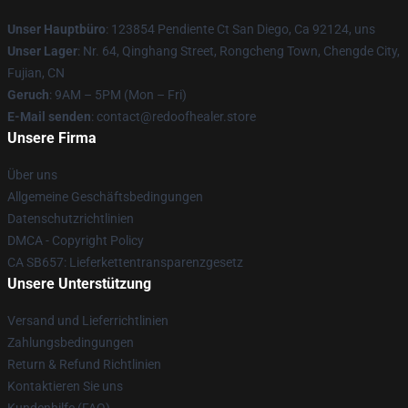
Unser Hauptbüro
: 123854 Pendiente Ct San Diego, Ca 92124, uns
Unser Lager
: Nr. 64, Qinghang Street, Rongcheng Town, Chengde City,
Fujian, CN
Geruch
: 9AM – 5PM (Mon – Fri)
E-Mail senden
: contact@redoofhealer.store
Unsere Firma
Über uns
Allgemeine Geschäftsbedingungen
Datenschutzrichtlinien
DMCA - Copyright Policy
CA SB657: Lieferkettentransparenzgesetz
Unsere Unterstützung
Versand und Lieferrichtlinien
Zahlungsbedingungen
Return & Refund Richtlinien
Kontaktieren Sie uns