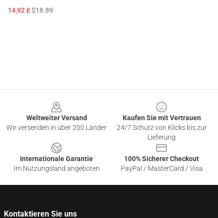
14,92 £
$18.89
Footer
Weltweiter Versand
Kaufen Sie mit Vertrauen
Wir versenden in über 200 Länder
24/7 Schutz von Klicks bis zur
Lieferung
Internationale Garantie
100% Sicherer Checkout
Im Nutzungsland angeboten
PayPal / MasterCard / Visa
Kontaktieren Sie uns