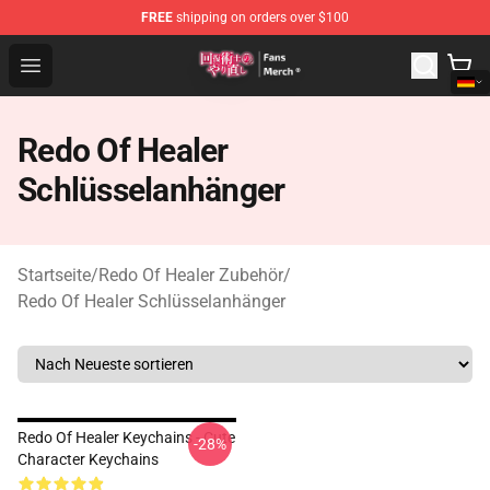
FREE
shipping on orders over $100
Redo Of Healer Store - Official Redo Of Healer Merchand
Open menu
Redo Of Healer
Schlüsselanhänger
Startseite
/
Redo Of Healer Zubehör
/
Redo Of Healer Schlüsselanhänger
Redo Of Healer Keychains - Cute
-28%
Character Keychains