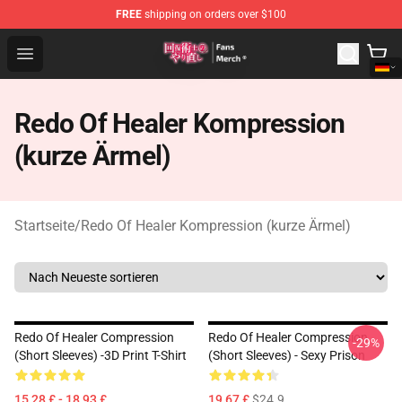
FREE
shipping on orders over $100
Redo Of Healer Store - Official Redo Of Healer Merchand
Open menu
Redo Of Healer Kompression
(kurze Ärmel)
Startseite
/
Redo Of Healer Kompression (kurze Ärmel)
Redo Of Healer Compression
Redo Of Healer Compression
-29%
(short Sleeves) -3D Print T-Shirt
(short Sleeves) - Sexy Prison
15,28 £ - 18,93 £
19,67 £
$24.9