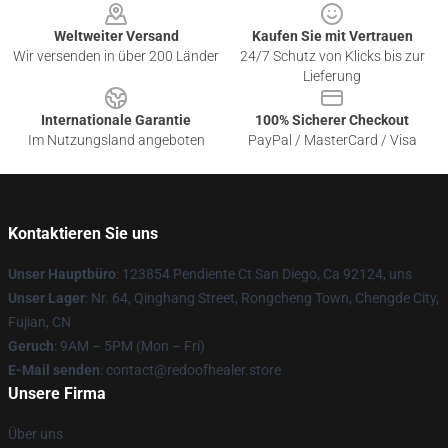
Weltweiter Versand
Kaufen Sie mit Vertrauen
Wir versenden in über 200 Länder
24/7 Schutz von Klicks bis zur
Lieferung
Internationale Garantie
100% Sicherer Checkout
Im Nutzungsland angeboten
PayPal / MasterCard / Visa
Kontaktieren Sie uns
Unser Hauptbüro
: 123854 Pendiente Ct San Diego, Ca 92124, uns
Unser Lager
: Nr. 64, Qinghang Street, Rongcheng Town, Chengde City,
Fujian, CN
Geruch
: 9AM – 5PM (Mon – Fri)
E-Mail senden
: contact@redoofhealer.store
Unsere Firma
Über uns