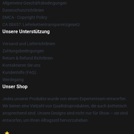
Allgemeine Geschäftsbedingungen
Datenschutzrichtlinien
DMCA - Copyright Policy
CA SB657: Lieferkettentransparenzgesetz
Unsere Unterstützung
Versand und Lieferrichtlinien
Zahlungsbedingungen
Return & Refund Richtlinien
Kontaktieren Sie uns
Kundenhilfe (FAQ)
Werdegang
Unser Shop
Jedes unserer Produkte wurde von einem Expertenteam entworfen.
Wir bieten eine Vielzahl von Qualitätsprodukten, die auch ästhetisch
ansprechend sind. Unsere Designs sind nicht nur für Show – sie sind
entworfen, um Ihren Alltagsstil hervorzuheben.