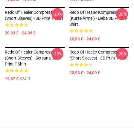
Redo Of Healer Compression
Redo Of Healer Kompression
-20%
-20%
(short Sleeves) - 3D Print T-Shirt
(kurze Ärmel) - Liebe 3D Print T-
Shirt
20,93 £ - 24,09 £
20,93 £ - 24,09 £
Redo Of Healer Compression
Redo Of Healer Compression
-29%
-20%
(short Sleeves) - Setsuna 3D
(short Sleeves) - 3D Print T-Shirt
Print T-Shirt
20,93 £ - 24,09 £
19,67 £
$24.9
Footer