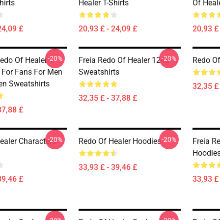
hirts
Healer T-Shirts
Of Heale
24,09 £
20,93 £ - 24,09 £
20,93 £ 
-20%
-20%
edo Of Healer T-
Freia Redo Of Healer 1248
Redo Of
t For Fans For Men
Sweatshirts
n Sweatshirts
32,35 £ 
32,35 £ - 37,88 £
37,88 £
-20%
-20%
ealer Characters
Redo Of Healer Hoodies
Freia R
Hoodie
33,93 £ - 39,46 £
39,46 £
33,93 £ 