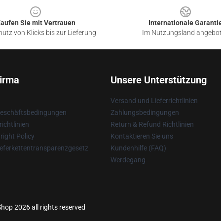
aufen Sie mit Vertrauen
Internationale Garanti
utz von Klicks bis zur Lieferung
Im Nutzungsland angebo
irma
Unsere Unterstützung
Versand und Lieferrichtlinien
Geschäftsbedingungen
Zahlungsbedingungen
ichtlinien
Return & Refund Richtlinien
ight Policy
Kontaktieren Sie uns
eferkettentransparenzgesetz
Kundenhilfe (FAQ)
Werdegang
hop 2026 all rights reserved