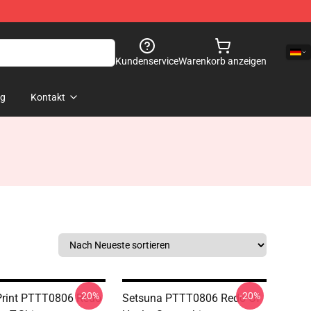
Kundenservice
Warenkorb anzeigen
og
Kontakt
-20%
-20%
Print PTTT0806 Redo
Setsuna PTTT0806 Redo Of