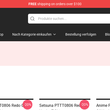
FREE
shipping on orders over $100
ndise Shop
op
Nach Kategorie einkaufen
Bestellung verfolgen
Bl
-20%
-20%
T0806 Redo Of
Setsuna PTTT0806 Redo Of
Anime 