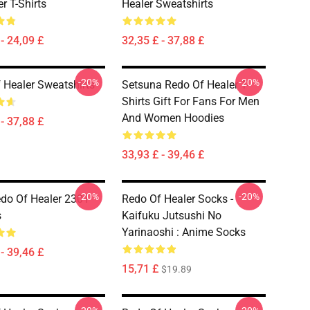
r T-Shirts
Healer Sweatshirts
- 24,09 £
32,35 £ - 37,88 £
-20%
-20%
 Healer Sweatshirts
Setsuna Redo Of Healer T-
Shirts Gift For Fans For Men
And Women Hoodies
- 37,88 £
33,93 £ - 39,46 £
-20%
-20%
edo Of Healer 2301
Redo Of Healer Socks -
s
Kaifuku Jutsushi No
Yarinaoshi : Anime Socks
- 39,46 £
15,71 £
$19.89