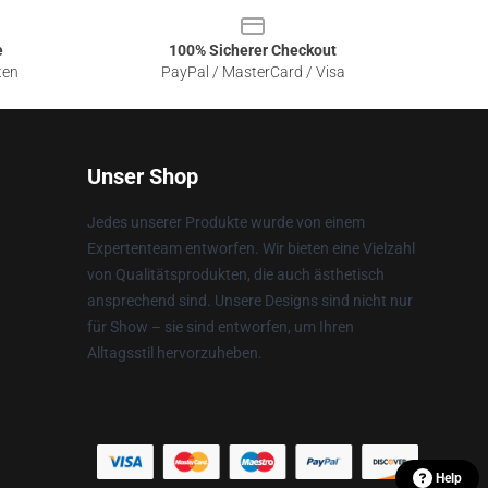
e
100% Sicherer Checkout
ten
PayPal / MasterCard / Visa
Unser Shop
Jedes unserer Produkte wurde von einem
Expertenteam entworfen. Wir bieten eine Vielzahl
von Qualitätsprodukten, die auch ästhetisch
ansprechend sind. Unsere Designs sind nicht nur
für Show – sie sind entworfen, um Ihren
Alltagsstil hervorzuheben.
Help