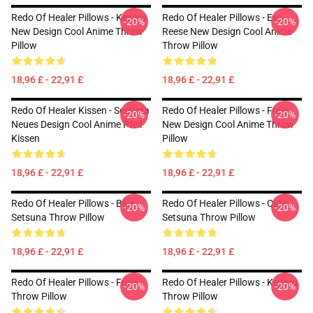
Redo Of Healer Pillows - Keyaru
Redo Of Healer Pillows - Eve
-20%
-20%
New Design Cool Anime Throw
Reese New Design Cool Anime
Pillow
Throw Pillow
18,96 £ - 22,91 £
18,96 £ - 22,91 £
Redo Of Healer Kissen - Setsuna
Redo Of Healer Pillows - Freia
-20%
-20%
Neues Design Cool Anime Pfeil
New Design Cool Anime Throw
Kissen
Pillow
18,96 £ - 22,91 £
18,96 £ - 22,91 £
Redo Of Healer Pillows - Blue
Redo Of Healer Pillows - Cute
-20%
-20%
Setsuna Throw Pillow
Setsuna Throw Pillow
18,96 £ - 22,91 £
18,96 £ - 22,91 £
Redo Of Healer Pillows - Freia
Redo Of Healer Pillows - Keyaru
-20%
-20%
Throw Pillow
Throw Pillow