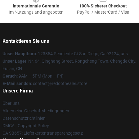
Internationale Garantie
100% Sicherer Checkout
Im Nutzungsland angeboten
PayPal / MasterCard / Visa
Kontaktieren Sie uns
Unser Hauptbüro
: 123854 Pendiente Ct San Diego, Ca 92124, uns
Unser Lager
: Nr. 64, Qinghang Street, Rongcheng Town, Chengde City,
Fujian, CN
Geruch
: 9AM – 5PM (Mon – Fri)
E-Mail senden
: contact@redoofhealer.store
Unsere Firma
Über uns
Allgemeine Geschäftsbedingungen
Datenschutzrichtlinien
DMCA - Copyright Policy
CA SB657: Lieferkettentransparenzgesetz