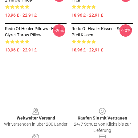
2 Throw Pillow
Pfeil
18,96 £ - 22,91 £
18,96 £ - 22,91 £
Redo Of Healer Pillows - Kureha
Redo Of Healer Kissen - Setsuna
-20%
-20%
Clyret Throw Pillow
Pfeil Kissen
18,96 £ - 22,91 £
18,96 £ - 22,91 £
Footer
Weltweiter Versand
Kaufen Sie mit Vertrauen
Wir versenden in über 200 Länder
24/7 Schutz von Klicks bis zur
Lieferung