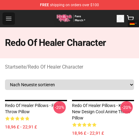
FREE
shipping on orders over $100
Redo Of Healer Store - Official Redo Of Healer Merchand
Open menu
Redo Of Healer Character
Startseite
/
Redo Of Healer Character
Redo Of Healer Pillows - Flare
Redo Of Healer Pillows - Kureha
-20%
-20%
Throw Pillow
New Design Cool Anime Throw
Pillow
18,96 £ - 22,91 £
18,96 £ - 22,91 £