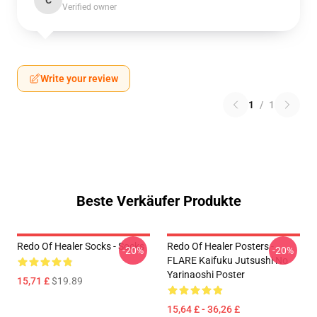
C
Verified owner
Write your review
1
/
1
Beste Verkäufer Produkte
Redo Of Healer Socks - Socks
Redo Of Healer Posters -
-20%
-20%
FLARE Kaifuku Jutsushi No
Yarinaoshi Poster
15,71 £
$19.89
15,64 £ - 36,26 £