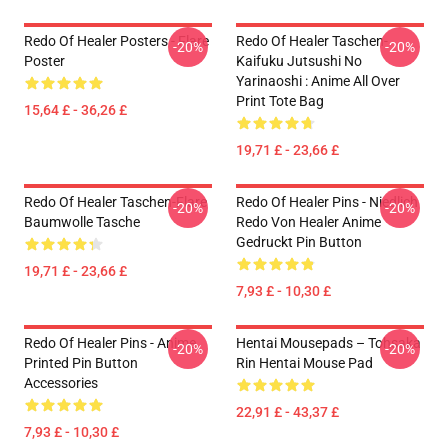
Redo Of Healer Posters - Flare
Redo Of Healer Taschen-
-20%
-20%
Poster
Kaifuku Jutsushi No
Yarinaoshi : Anime All Over
Print Tote Bag
15,64 £ - 36,26 £
19,71 £ - 23,66 £
Redo Of Healer Taschen-Flare
Redo Of Healer Pins - Niedlich
-20%
-20%
Baumwolle Tasche
Redo Von Healer Anime
Gedruckt Pin Button
19,71 £ - 23,66 £
7,93 £ - 10,30 £
Redo Of Healer Pins - Anime
Hentai Mousepads – Tohsaka
-20%
-20%
Printed Pin Button
Rin Hentai Mouse Pad
Accessories
22,91 £ - 43,37 £
7,93 £ - 10,30 £