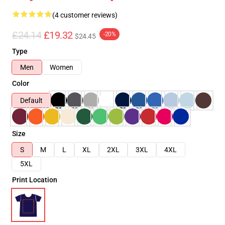
(4 customer reviews)
£24.14
£19.32
-20%
$24.45
Type
Men
Women
Color
Default
Size
S
M
L
XL
2XL
3XL
4XL
5XL
Print Location