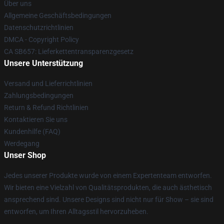
Über uns
Allgemeine Geschäftsbedingungen
Datenschutzrichtlinien
DMCA - Copyright Policy
CA SB657: Lieferkettentransparenzgesetz
Unsere Unterstützung
Versand und Lieferrichtlinien
Zahlungsbedingungen
Return & Refund Richtlinien
Kontaktieren Sie uns
Kundenhilfe (FAQ)
Werdegang
Unser Shop
Jedes unserer Produkte wurde von einem Expertenteam entworfen.
Wir bieten eine Vielzahl von Qualitätsprodukten, die auch ästhetisch
ansprechend sind. Unsere Designs sind nicht nur für Show – sie sind
entworfen, um Ihren Alltagsstil hervorzuheben.