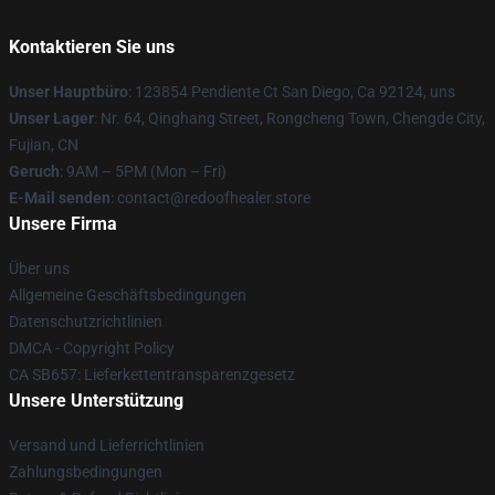
Kontaktieren Sie uns
Unser Hauptbüro
: 123854 Pendiente Ct San Diego, Ca 92124, uns
Unser Lager
: Nr. 64, Qinghang Street, Rongcheng Town, Chengde City,
Fujian, CN
Geruch
: 9AM – 5PM (Mon – Fri)
E-Mail senden
: contact@redoofhealer.store
Unsere Firma
Über uns
Allgemeine Geschäftsbedingungen
Datenschutzrichtlinien
DMCA - Copyright Policy
CA SB657: Lieferkettentransparenzgesetz
Unsere Unterstützung
Versand und Lieferrichtlinien
Zahlungsbedingungen