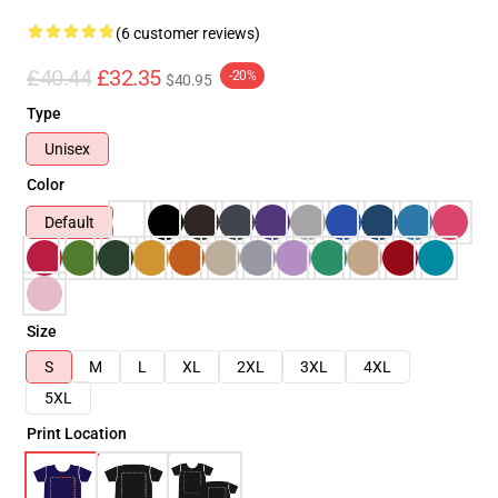
(6 customer reviews)
£40.44
£32.35
-20%
$40.95
Type
Unisex
Color
Default
Size
S
M
L
XL
2XL
3XL
4XL
5XL
Print Location