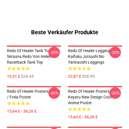
Beste Verkäufer Produkte
Redo Of Healer Tank Tops -
Redo Of Healer Leggings -
-20%
-20%
Setsuna Redo Von Heiler
Kaifuku Jutsushi No
Racerback Tank Top
Yarinaoshi Leggings
19,31 £
$24.45
22,87 £
$28.95
Redo Of Healer Posters - Flare
Redo Of Healer Posters -
-20%
-20%
/ Freia Poster
Keyaru New Design Cool
Anime Poster
15,64 £ - 36,26 £
15,64 £ - 36,26 £