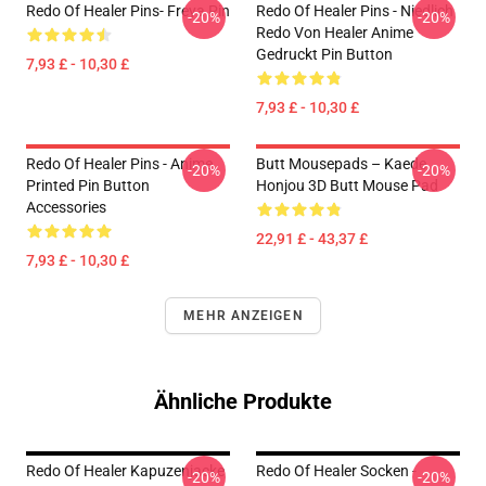
Redo Of Healer Pins- Freya Pin
Redo Of Healer Pins - Niedlich
-20%
-20%
Redo Von Healer Anime
Gedruckt Pin Button
7,93 £ - 10,30 £
7,93 £ - 10,30 £
Redo Of Healer Pins - Anime
Butt Mousepads – Kaede
-20%
-20%
Printed Pin Button
Honjou 3D Butt Mouse Pad
Accessories
22,91 £ - 43,37 £
7,93 £ - 10,30 £
MEHR ANZEIGEN
Ähnliche Produkte
Redo Of Healer Kapuzenjacke
Redo Of Healer Socken -
-20%
-20%