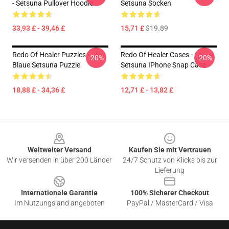
- Setsuna Pullover Hoodie
Setsuna Socken
33,93 £ - 39,46 £
15,71 £
$19.89
Redo Of Healer Puzzles -
Redo Of Healer Cases -
-20%
-20%
Blaue Setsuna Puzzle
Setsuna IPhone Snap Case
18,88 £ - 34,36 £
12,71 £ - 13,82 £
Footer
Weltweiter Versand
Kaufen Sie mit Vertrauen
Wir versenden in über 200 Länder
24/7 Schutz von Klicks bis zur
Lieferung
Internationale Garantie
100% Sicherer Checkout
Im Nutzungsland angeboten
PayPal / MasterCard / Visa