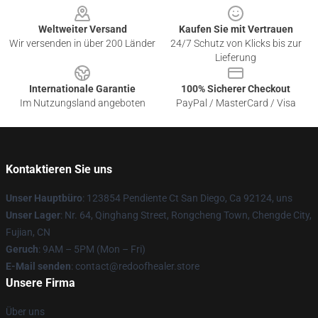
Weltweiter Versand
Kaufen Sie mit Vertrauen
Wir versenden in über 200 Länder
24/7 Schutz von Klicks bis zur
Lieferung
Internationale Garantie
100% Sicherer Checkout
Im Nutzungsland angeboten
PayPal / MasterCard / Visa
Kontaktieren Sie uns
Unser Hauptbüro
: 123854 Pendiente Ct San Diego, Ca 92124, uns
Unser Lager
: Nr. 64, Qinghang Street, Rongcheng Town, Chengde City,
Fujian, CN
Geruch
: 9AM – 5PM (Mon – Fri)
E-Mail senden
: contact@redoofhealer.store
Unsere Firma
Über uns