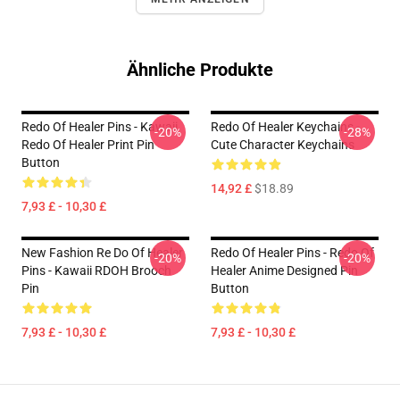
Ähnliche Produkte
Redo Of Healer Pins - Kawaii
Redo Of Healer Keychains -
-20%
-28%
Redo Of Healer Print Pin
Cute Character Keychains
Button
14,92 £
$18.89
7,93 £ - 10,30 £
New Fashion Re Do Of Healer
Redo Of Healer Pins - Redo Of
-20%
-20%
Pins - Kawaii RDOH Brooch
Healer Anime Designed Pin
Pin
Button
7,93 £ - 10,30 £
7,93 £ - 10,30 £
Footer