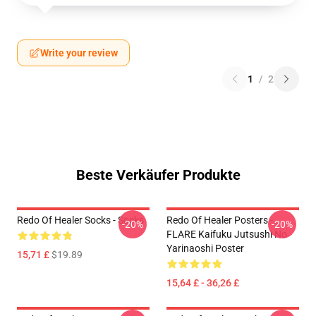
Write your review
1
/
2
Beste Verkäufer Produkte
Redo Of Healer Socks - Socks
Redo Of Healer Posters -
-20%
-20%
FLARE Kaifuku Jutsushi No
Yarinaoshi Poster
15,71 £
$19.89
15,64 £ - 36,26 £