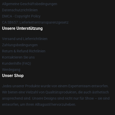
Allgemeine Geschäftsbedingungen
Datenschutzrichtlinien
DMCA - Copyright Policy
CA SB657: Lieferkettentransparenzgesetz
Unsere Unterstützung
Versand und Lieferrichtlinien
Zahlungsbedingungen
Return & Refund Richtlinien
Kontaktieren Sie uns
Kundenhilfe (FAQ)
Werdegang
Unser Shop
Jedes unserer Produkte wurde von einem Expertenteam entworfen.
Wir bieten eine Vielzahl von Qualitätsprodukten, die auch ästhetisch
ansprechend sind. Unsere Designs sind nicht nur für Show – sie sind
entworfen, um Ihren Alltagsstil hervorzuheben.