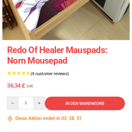
Redo Of Healer Mauspads:
Norn Mousepad
(9 customer reviews)
36,34 £
$46
Quantity
IN DEN WARENKORB
Diese Aktion endet in
03
:
28
:
50