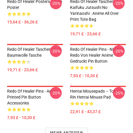
Redo Of Healer Posters - Flare
Redo Of Healer Taschen-
-20%
-20%
Poster
Kaifuku Jutsushi No
Yarinaoshi : Anime All Over
Print Tote Bag
15,64 £ - 36,26 £
19,71 £ - 23,66 £
Redo Of Healer Taschen-Flare
Redo Of Healer Pins - Niedlich
-20%
-20%
Baumwolle Tasche
Redo Von Healer Anime
Gedruckt Pin Button
19,71 £ - 23,66 £
7,93 £ - 10,30 £
Redo Of Healer Pins - Anime
Hentai Mousepads – Tohsaka
-20%
-20%
Printed Pin Button
Rin Hentai Mouse Pad
Accessories
22,91 £ - 43,37 £
7,93 £ - 10,30 £
MEHR ANZEIGEN