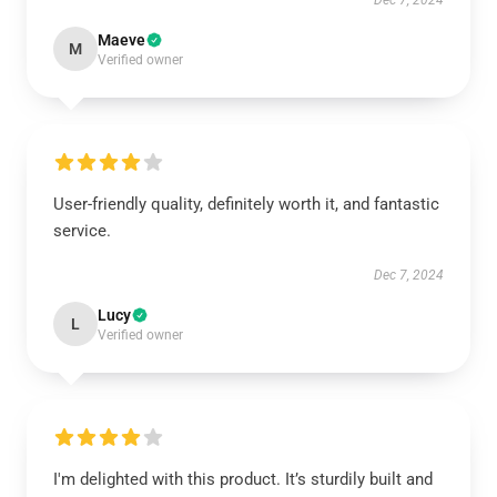
Maeve
M
Verified owner
User-friendly quality, definitely worth it, and fantastic
service.
Dec 7, 2024
Lucy
L
Verified owner
I'm delighted with this product. It’s sturdily built and